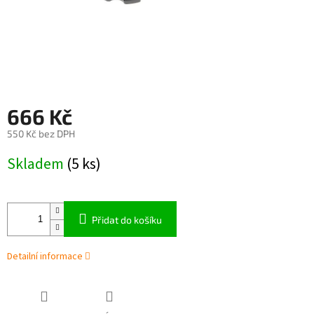
666 Kč
550 Kč bez DPH
Měrná
Skladem
(5 ks)
cena:
Přidat do košíku
Detailní informace