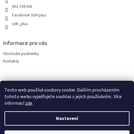
602 336 641
Facebook SDH plus
sdh_plus
Informace pro vás
Obchodní podmínky
Kontakty
Tento web používá soubory cookie. Dalším procházením
tohoto webu vyjadřujete souhlas s jejich používáním.. Více
informací
zde
.
Vytvořil Shoptet
Nastavení
Copyright 2026
SDH plus vše pro hasiče a záchranáře
. Všechna