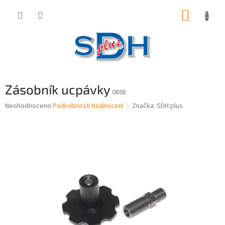
Přejít
NÁKUP
na
obsah
KOŠÍK
Zásobník ucpávky
0868
Průměrné
Neohodnoceno
Podrobnosti hodnocení
Značka:
SDH plus
hodnocení
produktu
je
0,0
z
5
hvězdiček.