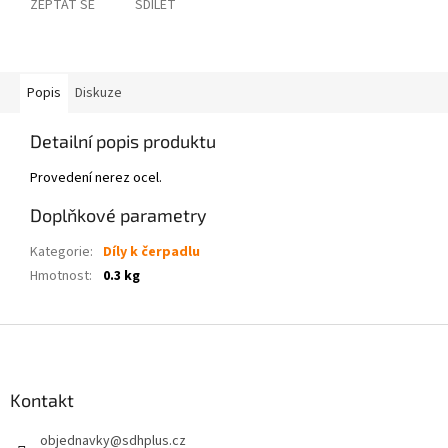
ZEPTAT SE
SDÍLET
Popis
Diskuze
Detailní popis produktu
Provedení nerez ocel.
Doplňkové parametry
Kategorie
:
Díly k čerpadlu
Hmotnost
:
0.3 kg
Z
á
p
a
Kontakt
t
objednavky
@
sdhplus.cz
í