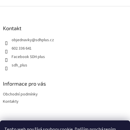
Z
á
p
a
Kontakt
t
objednavky
@
sdhplus.cz
í
602 336 641
Facebook SDH plus
sdh_plus
Informace pro vás
Obchodní podmínky
Kontakty
Tento web používá soubory cookie. Dalším procházením