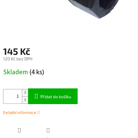
145 Kč
120 Kč bez DPH
Měrná
Skladem
(4 ks)
cena:
Přidat do košíku
Detailní informace