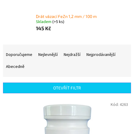
Drát vázací FeZn 1,2 mm / 100 m
Skladem
(>5 ks)
145 Kč
Ř
a
Doporučujeme
Nejlevnější
Nejdražší
Nejprodávanější
z
e
Abecedně
n
í
p
OTEVŘÍT FILTR
r
o
V
Kód:
4263
d
ý
u
p
k
i
t
s
ů