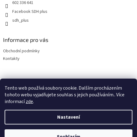
y
602 336 641
v
Facebook SDH plus
ý
p
sdh_plus
i
s
u
Informace pro vás
Obchodní podmínky
Kontakty
Tento web používá soubory cookie. Dalším procházením
tohoto webu vyjadřujete souhlas s jejich používáním.. Více
informací
zde
.
Vytvořil Shoptet
Nastavení
Copyright 2026
SDH plus vše pro hasiče a záchranáře
. Všechna
Souhlasím