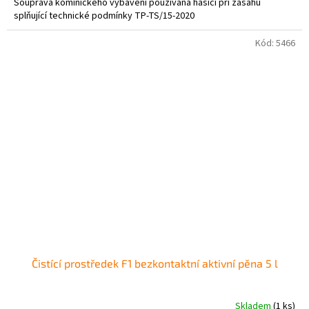
Souprava kominického vybavení používaná hasiči při zásahu
splňující technické podmínky TP-TS/15-2020
Kód:
5466
Čistící prostředek F1 bezkontaktní aktivní pěna 5 l
Skladem
(1 ks)