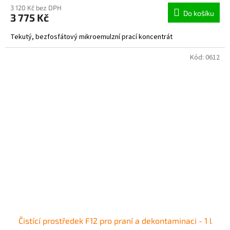
3 120 Kč bez DPH
Do košíku
3 775 Kč
Tekutý, bezfosfátový mikroemulzní prací koncentrát
Kód:
0612
Čistící prostředek F12 pro praní a dekontaminaci - 1 l