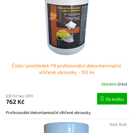
p
r
o
d
u
k
t
ů
Čisticí prostředek F9 profesionální dekontaminační
vlhčené ubrousky - 150 ks
Skladem
(3 ks)
630 Kč bez DPH
Do košíku
762 Kč
Profesionální dekontaminační vlhčené ubrousky
Kód:
0141