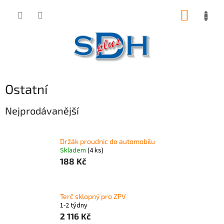
Přejít
NÁKUP
na
obsah
KOŠÍK
Ostatní
Nejprodávanější
Držák proudnic do automobilu
Skladem
(4 ks)
188 Kč
Terč sklopný pro ZPV
1-2 týdny
2 116 Kč