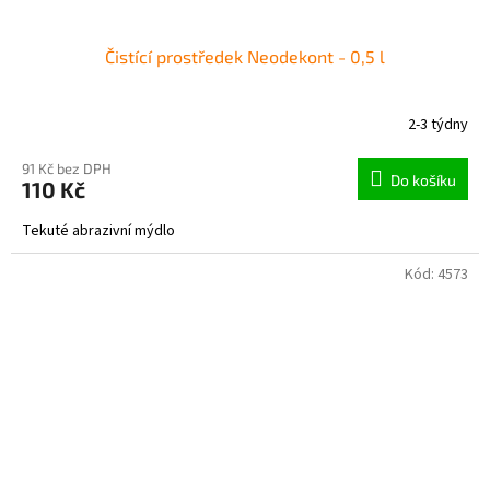
Čistící prostředek Neodekont - 0,5 l
2-3 týdny
91 Kč bez DPH
Do košíku
110 Kč
Tekuté abrazivní mýdlo
Kód:
4573