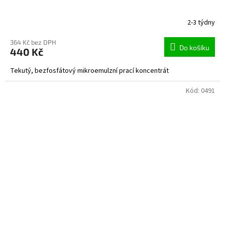
2-3 týdny
364 Kč bez DPH
Do košíku
440 Kč
Tekutý, bezfosfátový mikroemulzní prací koncentrát
Kód:
0491