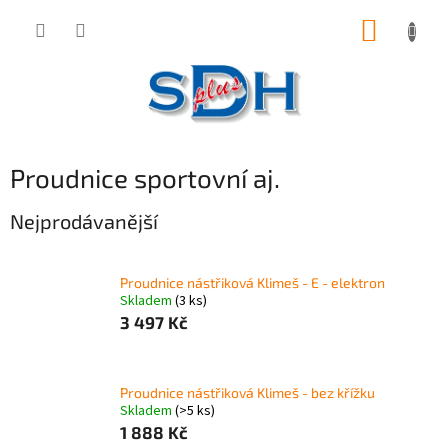
Přejít
NÁKUP
na
obsah
KOŠÍK
Proudnice sportovní aj.
Nejprodávanější
Proudnice nástřiková Klimeš - E - elektron
Skladem
(3 ks)
3 497 Kč
Proudnice nástřiková Klimeš - bez křížku
Skladem
(>5 ks)
1 888 Kč