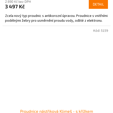
2 890 Kč bez DPH
DETAIL
3 497 Kč
Zcela nový typ proudnic s antikorozní úpravou. Proudnice s vnitřními
podélnými žebry pro usměrnění proudu vody, odlité z elektronu.
Kód:
5159
Proudnice nástřiková Klimeš - s křížkem