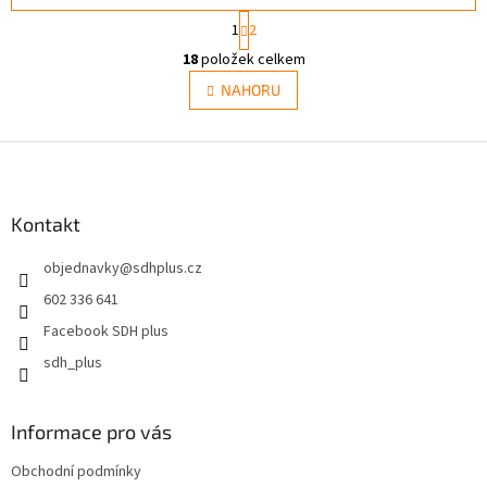
S
1
2
t
O
r
18
položek celkem
v
á
l
NAHORU
n
á
k
d
o
v
Z
a
á
c
á
n
í
p
í
p
a
Kontakt
r
t
v
objednavky
@
sdhplus.cz
í
k
y
602 336 641
v
Facebook SDH plus
ý
p
sdh_plus
i
s
u
Informace pro vás
Obchodní podmínky