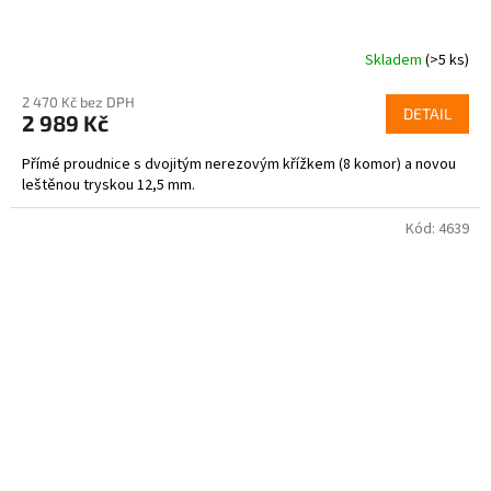
Skladem
(>5 ks)
2 470 Kč bez DPH
DETAIL
2 989 Kč
Přímé proudnice s dvojitým nerezovým křížkem (8 komor) a novou
leštěnou tryskou 12,5 mm.
Kód:
4639