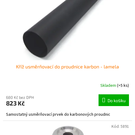
p
r
o
d
u
k
t
ů
Kříž usměrňovací do proudnice karbon - lamela
Skladem
(>5 ks)
680 Kč bez DPH
Do košíku
823 Kč
Samostatný usměrňovací prvek do karbonových proudnic
Kód:
5891