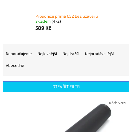
Proudnice přímá C52 bez uzávěru
Skladem
(4 ks)
589 Kč
Ř
a
Doporučujeme
Nejlevnější
Nejdražší
Nejprodávanější
z
e
Abecedně
n
í
p
OTEVŘÍT FILTR
r
o
V
Kód:
5269
d
ý
u
p
k
i
t
s
ů