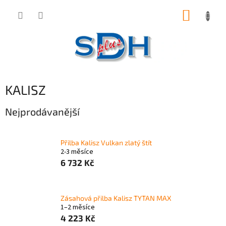
Přejít
NÁKUP
na
obsah
KOŠÍK
KALISZ
Nejprodávanější
Přilba Kalisz Vulkan zlatý štít
2-3 měsíce
6 732 Kč
Zásahová přilba Kalisz TYTAN MAX
1–2 měsíce
4 223 Kč