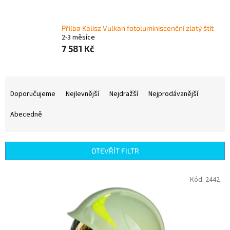
Přilba Kalisz Vulkan fotoluminiscenční zlatý štít
2-3 měsíce
7 581 Kč
Ř
a
Doporučujeme
Nejlevnější
Nejdražší
Nejprodávanější
z
e
Abecedně
n
í
p
OTEVŘÍT FILTR
r
o
V
Kód:
2442
d
ý
u
p
k
i
t
s
ů