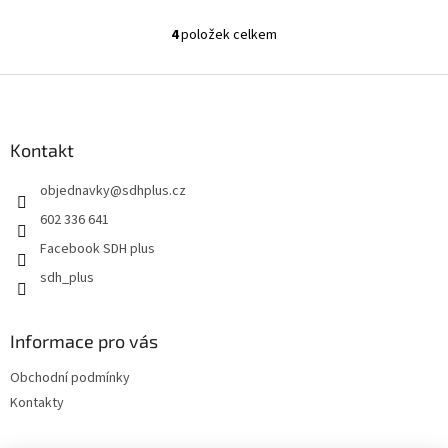
4
položek celkem
O
v
l
Z
á
á
d
p
a
a
Kontakt
c
t
í
objednavky
@
sdhplus.cz
í
p
r
602 336 641
v
Facebook SDH plus
k
y
sdh_plus
v
ý
p
Informace pro vás
i
s
Obchodní podmínky
u
Kontakty