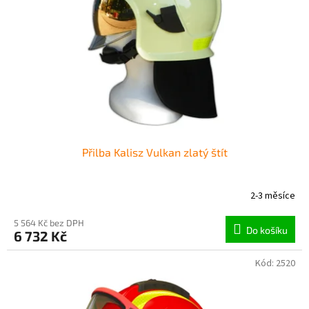
p
r
o
d
u
k
t
ů
Přilba Kalisz Vulkan zlatý štít
2-3 měsíce
5 564 Kč bez DPH
Do košíku
6 732 Kč
Kód:
2520