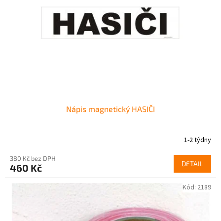
p
r
o
d
u
k
t
ů
Nápis magnetický HASIČI
1-2 týdny
380 Kč bez DPH
DETAIL
460 Kč
Kód:
2189