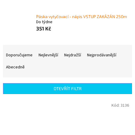
Páska vytyčovací - nápis VSTUP ZAKÁZÁN 250m
Do týdne
351 Kč
Ř
a
Doporučujeme
Nejlevnější
Nejdražší
Nejprodávanější
z
e
Abecedně
n
í
p
OTEVŘÍT FILTR
r
o
V
Kód:
3136
d
ý
u
p
k
i
t
s
ů