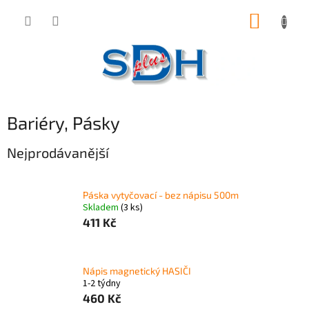
Přejít
NÁKUP
na
obsah
KOŠÍK
Bariéry, Pásky
Nejprodávanější
Páska vytyčovací - bez nápisu 500m
Skladem
(3 ks)
411 Kč
Nápis magnetický HASIČI
1-2 týdny
460 Kč