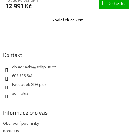
Do košíku
12 991 Kč
5
položek celkem
O
v
l
Z
á
á
d
p
a
a
Kontakt
c
t
í
objednavky
@
sdhplus.cz
í
p
r
602 336 641
v
Facebook SDH plus
k
y
sdh_plus
v
ý
p
Informace pro vás
i
s
Obchodní podmínky
u
Kontakty