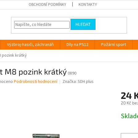
OBCHODNÍ PODMÍNKY
KONTAKTY
HLEDAT
Výzbroj-hasiči, záchranáři
Díly na PS12
Požární sport
8 pozink krátký
t M8 pozink krátký
0890
né
noceno
Podrobnosti hodnocení
Značka:
SDH plus
ní
24 
u
20 Kč be
Měrná
Skla
cena:
ek.