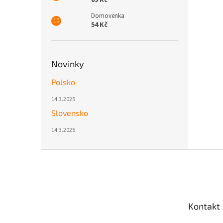
69 Kč
Domovenka
54 Kč
Novinky
Polsko
14.3.2025
Slovensko
14.3.2025
Z
á
p
a
t
Kontakt
í