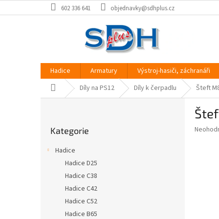
Přejít
602 336 641
objednavky@sdhplus.cz
na
obsah
Hadice
Armatury
Výstroj-hasiči, záchranáři
Domů
Díly na PS12
Díly k čerpadlu
Šteft M
P
Štef
o
Přeskočit
s
Průměr
Neohod
Kategorie
kategorie
t
hodnoce
r
produkt
Hadice
a
je
Hadice D25
0,0
n
z
Hadice C38
n
5
í
Hadice C42
hvězdič
p
Hadice C52
a
Hadice B65