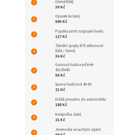
(černé/bílé)
30 Kč
Opasek kožený
505 Kč
Pojistka proti rozpojení hadic
127 Kč
Těsnění spojky B75 silikonové
(bílé / černé)
36 Kč
Gumová hadice průměr
42x35x80
56 Kč
Spona hadicová 40-60
21 Kč
Držák proudnic do automobilu
188 Kč
Kolejnička zlatá
21 Kč
Jmenovka se suchým zipem