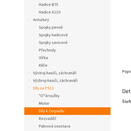
n
Hadice B75
e
Hadice A110
l
Armatury
Spojky pevné
Spojky hadicové
Spojky savicové
Přechody
Víčka
Klíče
Popi
Výstroj-hasiči, záchranáři
Výzbroj-hasiči, záchranáři
Díly na PS12
Det
"O" kroužky
Štef
Motor
Díly k čerpadlu
Rozvaděč
Palivová soustava