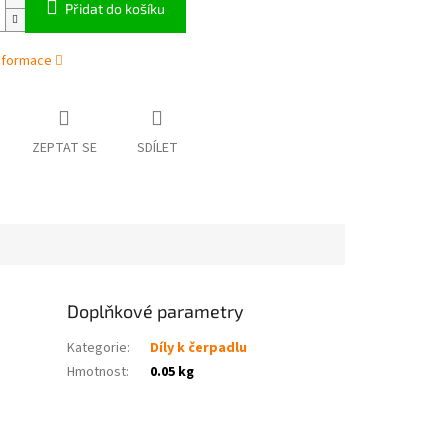
Přidat do košíku
informace
ZEPTAT SE
SDÍLET
Doplňkové parametry
Kategorie
:
Díly k čerpadlu
Hmotnost
:
0.05 kg