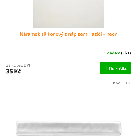
k
t
ů
Náramek silikonový s nápisem Hasiči - neon
Skladem
(3 ks)
29 Kč bez DPH
Do košíku
35 Kč
Kód:
3071