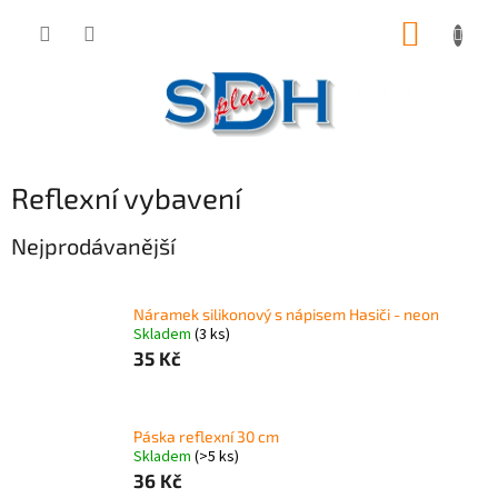
Přejít
NÁKUP
na
obsah
KOŠÍK
Reflexní vybavení
Nejprodávanější
Náramek silikonový s nápisem Hasiči - neon
Skladem
(3 ks)
35 Kč
Páska reflexní 30 cm
Skladem
(>5 ks)
36 Kč