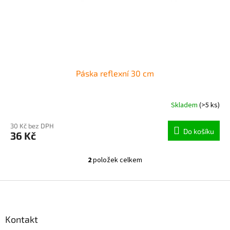
Páska reflexní 30 cm
Skladem
(>5 ks)
30 Kč bez DPH
Do košíku
36 Kč
2
položek celkem
O
v
l
Z
á
á
d
p
a
a
Kontakt
c