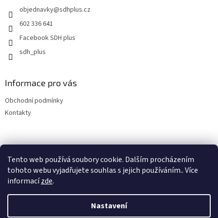
t
í
objednavky
@
sdhplus.cz
í
p
r
602 336 641
v
Facebook SDH plus
k
y
sdh_plus
v
ý
p
Informace pro vás
i
s
Obchodní podmínky
u
Kontakty
Tento web používá soubory cookie. Dalším procházením
tohoto webu vyjadřujete souhlas s jejich používáním.. Více
informací
zde
.
Vytvořil Shoptet
Nastavení