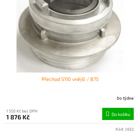
Přechod S110 vnější / B75
Do týdne
1 550 Kč bez DPH
Do košíku
1 876 Kč
Kód:
1632