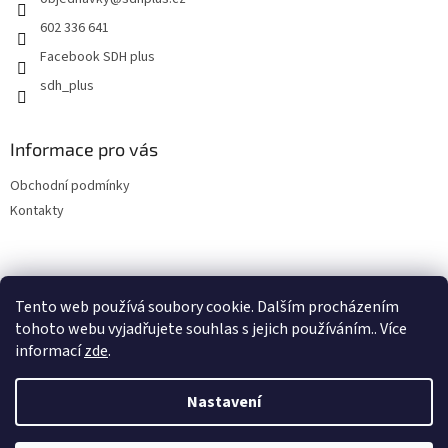
í
p
r
602 336 641
v
Facebook SDH plus
k
y
sdh_plus
v
ý
p
Informace pro vás
i
s
Obchodní podmínky
u
Kontakty
Tento web používá soubory cookie. Dalším procházením
tohoto webu vyjadřujete souhlas s jejich používáním.. Více
informací
zde
.
Vytvořil Shoptet
Nastavení