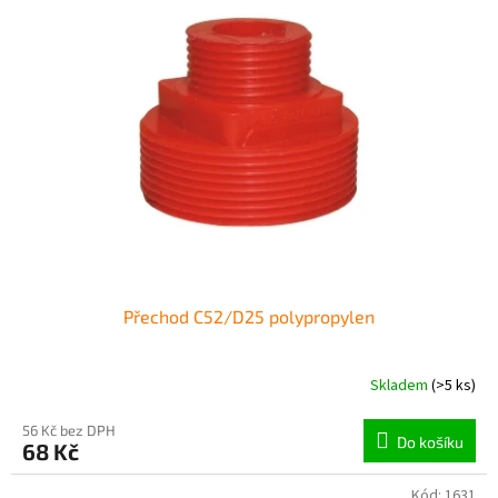
Přechod C52/D25 polypropylen
Skladem
(>5 ks)
56 Kč bez DPH
Do košíku
68 Kč
Kód:
1631