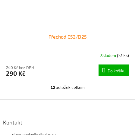
Přechod C52/D25
Skladem
(>5 ks)
240 Kč bez DPH
Do košíku
290 Kč
12
položek celkem
O
v
l
Z
á
á
d
p
a
a
Kontakt
c
t
í
objednavky
@
sdhplus.cz