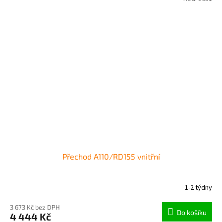
Přechod A110/RD155 vnitřní
1-2 týdny
3 673 Kč bez DPH
Do košíku
4 444 Kč