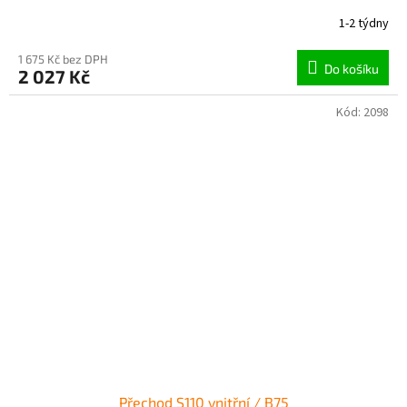
1-2 týdny
1 675 Kč bez DPH
Do košíku
2 027 Kč
Kód:
2098
Přechod S110 vnitřní / B75