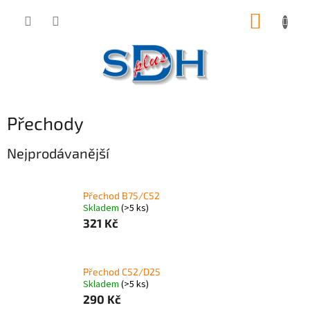
Přejít
NÁKUP
na
obsah
KOŠÍK
Přechody
Nejprodávanější
Přechod B75/C52
Skladem
(>5 ks)
321 Kč
Přechod C52/D25
Skladem
(>5 ks)
290 Kč