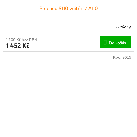
Přechod S110 vnitřní / A110
1-2 týdny
1 200 Kč bez DPH
Do košíku
1 452 Kč
Kód:
2626