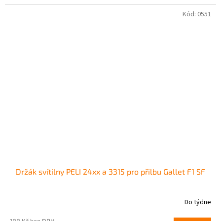
Kód:
0551
Držák svítilny PELI 24xx a 3315 pro přilbu Gallet F1 SF
Do týdne
188 Kč bez DPH