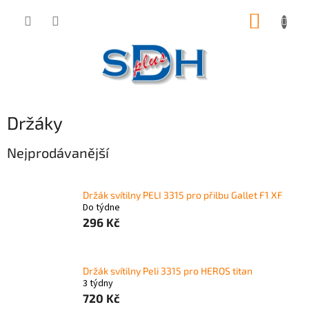
Přejít
NÁKUP
na
obsah
KOŠÍK
Držáky
Nejprodávanější
Držák svítilny PELI 3315 pro přilbu Gallet F1 XF
Do týdne
296 Kč
Držák svítilny Peli 3315 pro HEROS titan
3 týdny
720 Kč