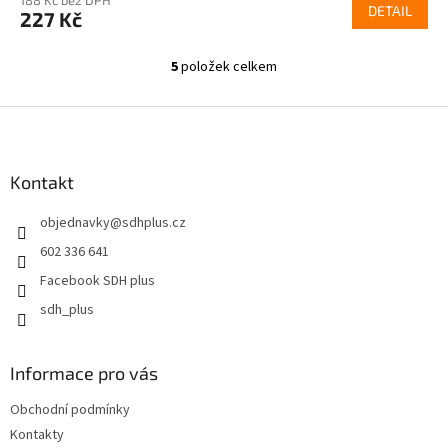
DETAIL
227 Kč
5
položek celkem
O
v
l
Z
á
á
d
p
a
a
Kontakt
c
t
í
objednavky
@
sdhplus.cz
í
p
r
602 336 641
v
Facebook SDH plus
k
y
sdh_plus
v
ý
p
Informace pro vás
i
s
Obchodní podmínky
u
Kontakty