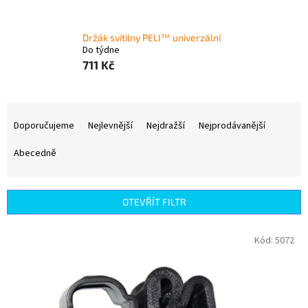
Držák svítilny PELI™ univerzální
Do týdne
711 Kč
Ř
a
Doporučujeme
Nejlevnější
Nejdražší
Nejprodávanější
z
e
Abecedně
n
í
p
OTEVŘÍT FILTR
r
o
V
Kód:
5072
d
ý
u
p
k
i
t
s
ů