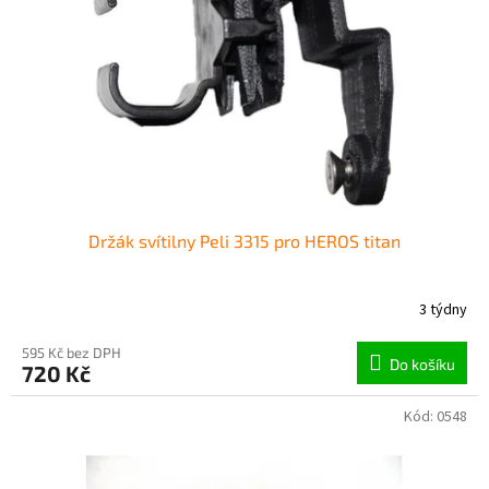
p
r
o
d
u
k
t
ů
Držák svítilny Peli 3315 pro HEROS titan
3 týdny
595 Kč bez DPH
Do košíku
720 Kč
Kód:
0548