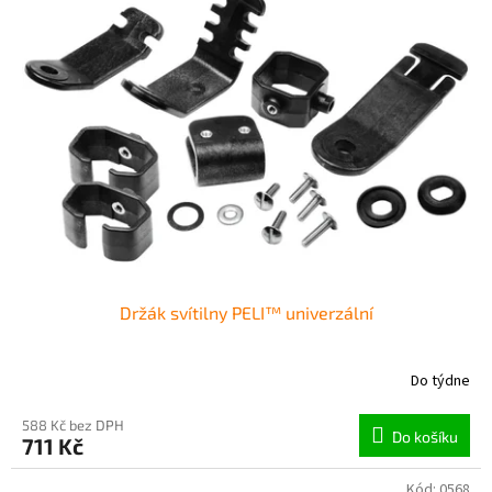
Držák svítilny PELI™ univerzální
Do týdne
588 Kč bez DPH
Do košíku
711 Kč
Kód:
0568