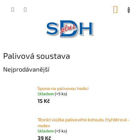
Přejít
NÁKUP
na
obsah
KOŠÍK
Palivová soustava
Nejprodávanější
Spona na palivovou hadici
Skladem
(>5 ks)
15 Kč
Těsnící vložka palivového kohoutu čtyřděrová -
motex
Skladem
(>5 ks)
39 Kč