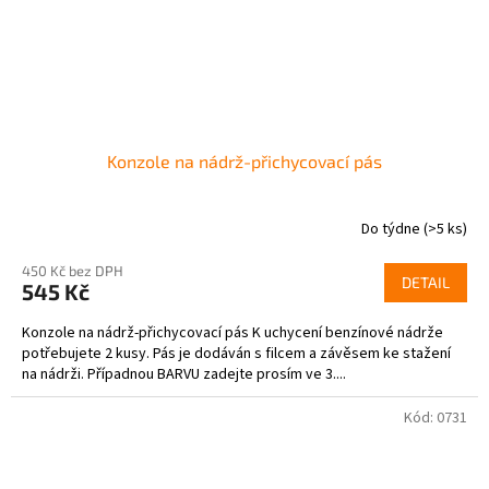
Konzole na nádrž-přichycovací pás
Do týdne
(>5 ks)
450 Kč bez DPH
DETAIL
545 Kč
Konzole na nádrž-přichycovací pás K uchycení benzínové nádrže
potřebujete 2 kusy. Pás je dodáván s filcem a závěsem ke stažení
na nádrži. Případnou BARVU zadejte prosím ve 3....
Kód:
0731