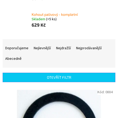
Kohout palivový - kompletní
Skladem
(>5 ks)
629 Kč
Ř
a
Doporučujeme
Nejlevnější
Nejdražší
Nejprodávanější
z
e
Abecedně
n
í
p
OTEVŘÍT FILTR
r
o
V
Kód:
0884
d
ý
u
p
k
i
t
s
ů