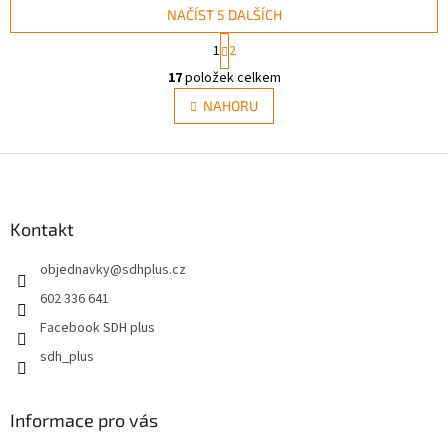
NAČÍST 5 DALŠÍCH
S
1
2
t
O
r
17
položek celkem
v
á
l
NAHORU
n
á
k
d
o
v
Z
a
á
c
á
n
í
p
í
p
a
Kontakt
r
t
v
objednavky
@
sdhplus.cz
í
k
y
602 336 641
v
Facebook SDH plus
ý
p
sdh_plus
i
s
u
Informace pro vás