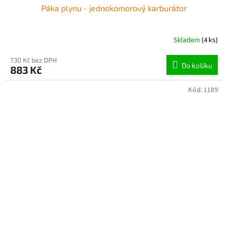
Páka plynu - jednokomorový karburátor
Skladem
(4 ks)
730 Kč bez DPH
Do košíku
883 Kč
Kód:
1189