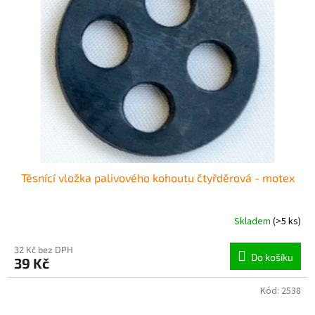
Těsnící vložka palivového kohoutu čtyřděrová - motex
Skladem
(>5 ks)
32 Kč bez DPH
Do košíku
39 Kč
Kód:
2538