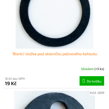
p
r
o
d
u
k
t
ů
Těsnící vložka pod skleničku palivového kohoutu
Skladem
(>5 ks)
16 Kč bez DPH
Do košíku
19 Kč
Kód:
2609