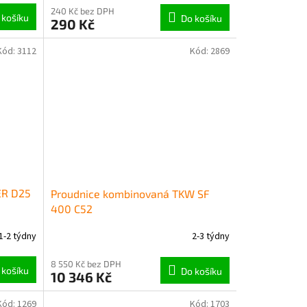
240 Kč bez DPH
 košíku
Do košíku
290 Kč
Kód:
3112
Kód:
2869
ER D25
Proudnice kombinovaná TKW SF
400 C52
1-2 týdny
2-3 týdny
8 550 Kč bez DPH
 košíku
Do košíku
10 346 Kč
Kód:
1269
Kód:
1703