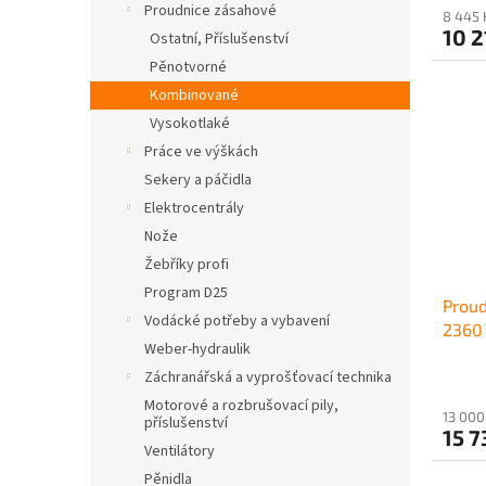
Proudnice zásahové
8 445 
10 2
Ostatní, Příslušenství
Pěnotvorné
Kombinované
Vysokotlaké
Práce ve výškách
Sekery a páčidla
Elektrocentrály
Nože
Žebříky profi
Program D25
Proud
Vodácké potřeby a vybavení
2360 
Weber-hydraulik
Záchranářská a vyprošťovací technika
Motorové a rozbrušovací pily,
13 000
příslušenství
15 7
Ventilátory
Pěnidla