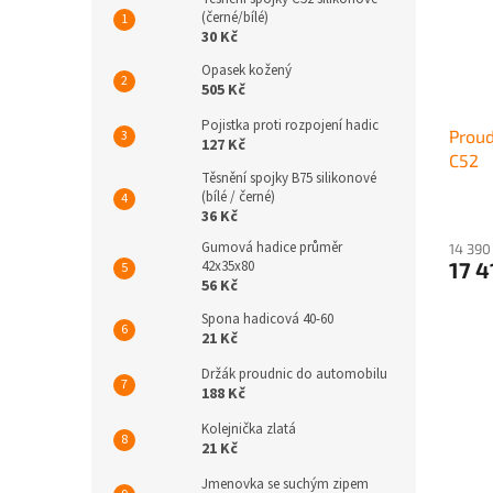
(černé/bílé)
30 Kč
Opasek kožený
505 Kč
Pojistka proti rozpojení hadic
Proud
127 Kč
C52
Těsnění spojky B75 silikonové
(bílé / černé)
36 Kč
Gumová hadice průměr
14 390
42x35x80
17 4
56 Kč
Spona hadicová 40-60
21 Kč
Držák proudnic do automobilu
188 Kč
Kolejnička zlatá
21 Kč
Jmenovka se suchým zipem