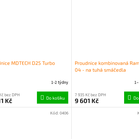
dnice MDTECH D25 Turbo
Proudnice kombinovaná Ram
04 - na tuhá smáčedla
1-2 týdny
1–
Kč bez DPH
7 935 Kč bez DPH
Do košíku
Do
11 Kč
9 601 Kč
Kód:
0406