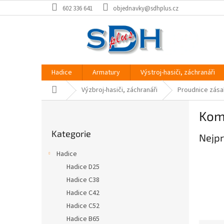
Přejít
602 336 641
objednavky@sdhplus.cz
na
obsah
Hadice
Armatury
Výstroj-hasiči, záchranáři
Domů
Výzbroj-hasiči, záchranáři
Proudnice zás
P
Kom
o
Přeskočit
s
Kategorie
kategorie
Nejpr
t
r
Hadice
a
Hadice D25
n
Hadice C38
n
í
Hadice C42
p
Hadice C52
a
Hadice B65