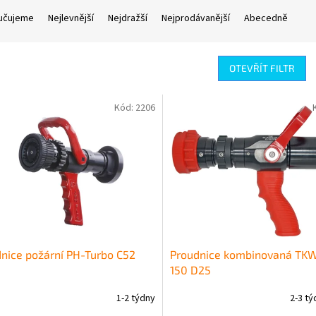
učujeme
Nejlevnější
Nejdražší
Nejprodávanější
Abecedně
OTEVŘÍT FILTR
Kód:
2206
nice požární PH-Turbo C52
Proudnice kombinovaná TK
150 D25
1-2 týdny
2-3 t