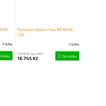
0 EN -
Proudnice Select Flow RB 99 EN -
C52
3 týdny
3 týdny
13 839 Kč bez DPH
 košíku
Do košíku
16 745 Kč