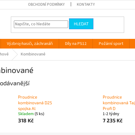
OBCHODNÍ PODMÍNKY
KONTAKTY
HLEDAT
Výzbroj-hasiči, záchranáři
Díly na PS12
Požární sport
ahové
Kombinované
binované
odávanější
Proudnice
Proudnice
kombinovaná D25
kombinovaná Taj
spojka Al
Profi D
Skladem
(5 ks)
1-2 týdny
318 Kč
7 235 Kč