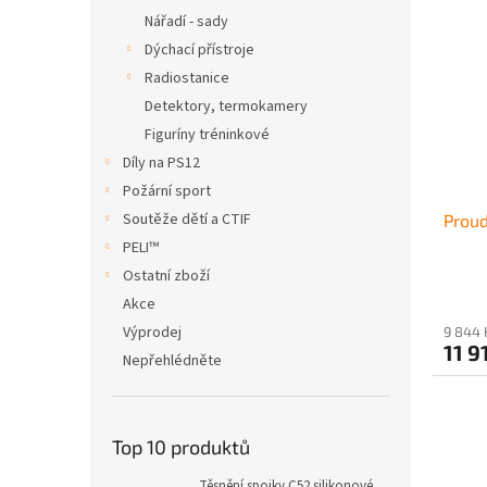
Nářadí - sady
Dýchací přístroje
Radiostanice
Detektory, termokamery
Figuríny tréninkové
Díly na PS12
Požární sport
Soutěže dětí a CTIF
Prou
PELI™
Ostatní zboží
Akce
Výprodej
9 844 
11 9
Nepřehlédněte
Top 10 produktů
Těsnění spojky C52 silikonové