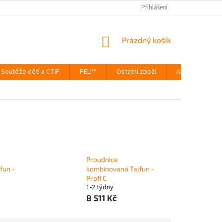
Přihlášení
NÁKUPNÍ
Prázdný košík
KOŠÍK
Soutěže dětí a CTIF
PELI™
Ostatní zboží
Akce
Výp
Proudnice
fun -
kombinovaná Tajfun -
Profi C
1-2 týdny
8 511 Kč