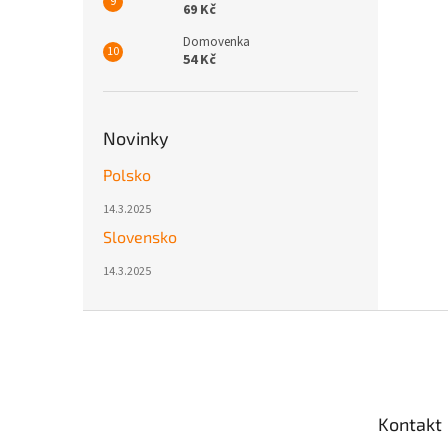
69 Kč
Domovenka
54 Kč
Novinky
Polsko
14.3.2025
Slovensko
14.3.2025
Z
á
p
a
t
Kontakt
í