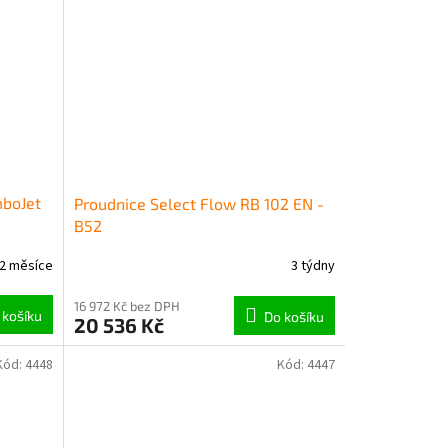
boJet
Proudnice Select Flow RB 102 EN -
B52
2 měsíce
3 týdny
16 972 Kč bez DPH
 košíku
Do košíku
20 536 Kč
Kód:
4448
Kód:
4447