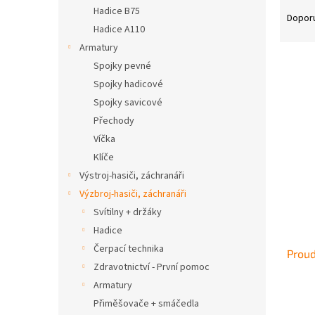
Ř
n
Hadice B75
a
e
Dopor
Hadice A110
z
l
e
Armatury
n
Spojky pevné
í
Spojky hadicové
p
V
Spojky savicové
r
ý
Přechody
o
p
Víčka
d
i
u
Klíče
s
k
Výstroj-hasiči, záchranáři
p
t
r
Výzbroj-hasiči, záchranáři
ů
o
Svítilny + držáky
d
Hadice
u
Čerpací technika
Proud
k
Zdravotnictví - První pomoc
t
Armatury
ů
Přiměšovače + smáčedla