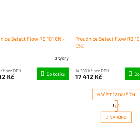
nice Select Flow RB 101 EN -
Proudnice Select Flow RB 10
C52
3 týdny
 Kč bez DPH
14 390 Kč bez DPH
Do košíku
Do
12 Kč
17 412 Kč
NAČÍST 12 DALŠÍCH
S
1
3
O
t
r
v
NAHORU
á
l
n
á
k
d
o
a
v