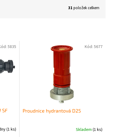
31
položek celkem
Kód:
5835
Kód:
5677
W SF
Proudnice hydrantová D25
ýdny
(1 ks)
Skladem
(1 ks)