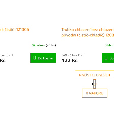
 k čističi 121006
Trubka chlazení bez chlazení
přívodní (čistič-chladič) 120
Skladem
(>5 ks)
Skla
 bez DPH
349 Kč bez DPH
Do košíku
Do
 Kč
422 Kč
NAČÍST 12 DALŠÍCH
S
1
3
O
t
r
v
NAHORU
á
l
n
á
k
d
o
a
v