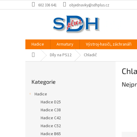
Přejít
602 336 641
objednavky@sdhplus.cz
na
obsah
Hadice
Armatury
Výstroj-hasiči, záchranáři
Domů
Díly na PS12
Chladič
P
Chla
o
Přeskočit
s
Kategorie
kategorie
Nejpr
t
r
Hadice
a
Hadice D25
n
Hadice C38
n
í
Hadice C42
p
Hadice C52
a
Hadice B65
Ř