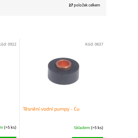
27
položek celkem
Kód:
0922
Kód:
0637
Těsnění vodní pumpy - Cu
em
(>5 ks)
Skladem
(>5 ks)