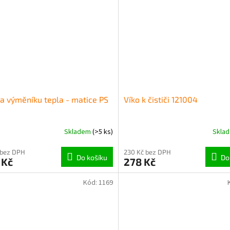
a výměníku tepla - matice PS
Víko k čističi 121004
Skladem
(>5 ks)
Skla
 bez DPH
230 Kč bez DPH
Do košíku
Do
 Kč
278 Kč
Kód:
1169