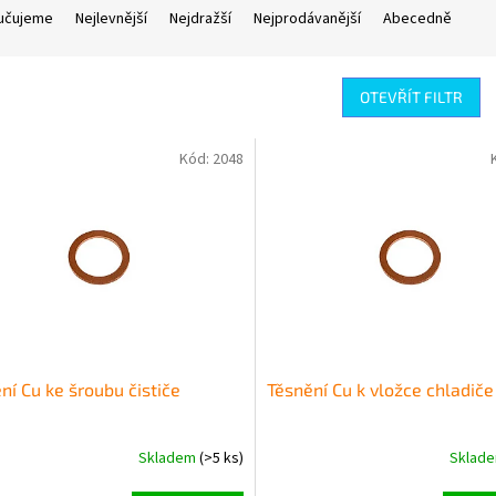
učujeme
Nejlevnější
Nejdražší
Nejprodávanější
Abecedně
OTEVŘÍT FILTR
Kód:
2048
ní Cu ke šroubu čističe
Těsnění Cu k vložce chladiče
Skladem
(>5 ks)
Sklad