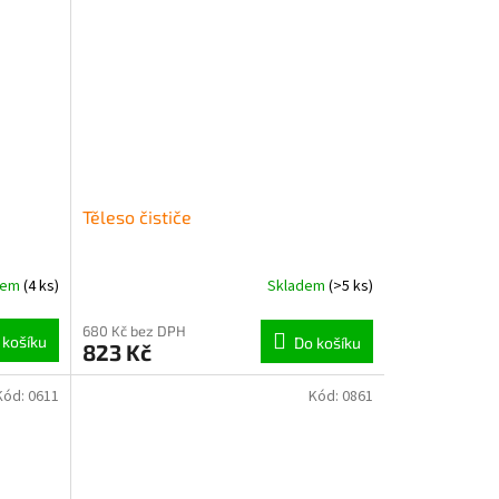
Těleso čističe
dem
(4 ks)
Skladem
(>5 ks)
680 Kč bez DPH
 košíku
Do košíku
823 Kč
Kód:
0611
Kód:
0861