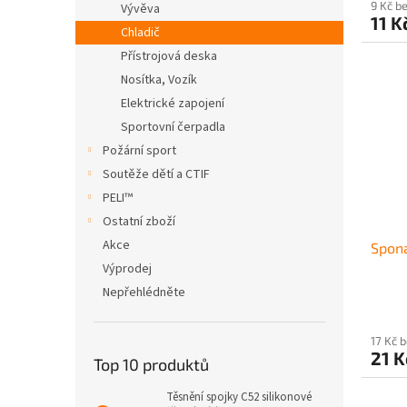
9 Kč b
Vývěva
11 K
Chladič
Přístrojová deska
Nosítka, Vozík
Elektrické zapojení
Sportovní čerpadla
Požární sport
Soutěže dětí a CTIF
PELI™
Ostatní zboží
Akce
Spon
Výprodej
Nepřehlédněte
17 Kč 
21 K
Top 10 produktů
Těsnění spojky C52 silikonové