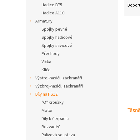
n
a
Hadice B75
Dopor
e
z
Hadice A110
l
e
Armatury
n
Spojky pevné
í
Spojky hadicové
p
V
r
Spojky savicové
ý
o
Přechody
p
d
Víčka
i
u
s
Klíče
k
p
Výstroj-hasiči, záchranáři
t
r
Výzbroj-hasiči, záchranáři
ů
o
Díly na PS12
d
"O" kroužky
u
Těsně
k
Motor
t
Díly k čerpadlu
ů
Rozvaděč
Palivová soustava