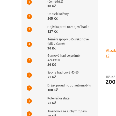
(černé/bílé)
30 Kč
Opasek kožený
505 Kč
Pojistka proti rozpojení hadic
127 Kč
Těsnění spojky B75 silikonové
(bílé / černé)
36 Kč
Vložk
Gumová hadice průměr
12
42x35x80
56 Kč
Spona hadicová 40-60
21 Kč
165 Kč
200
Držák proudnic do automobilu
188 Kč
Kolejnička zlatá
21 Kč
Jmenovka se suchým zipem