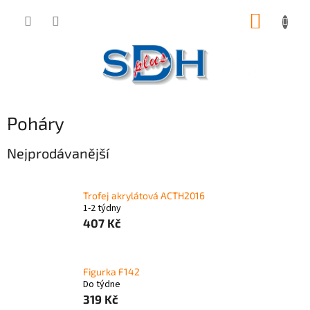
Přejít
NÁKUP
na
obsah
KOŠÍK
Poháry
Nejprodávanější
Trofej akrylátová ACTH2016
1-2 týdny
407 Kč
Figurka F142
Do týdne
319 Kč