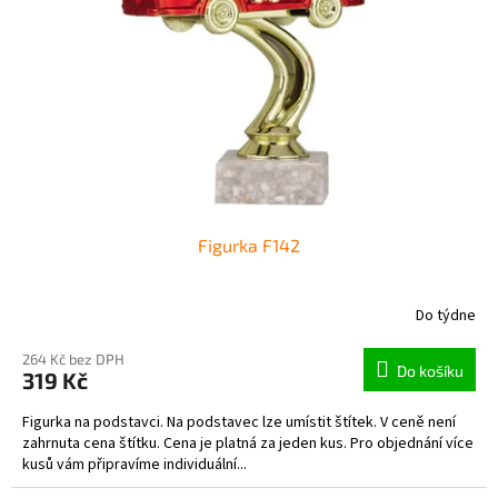
p
r
o
d
u
k
t
ů
Figurka F142
Do týdne
264 Kč bez DPH
Do košíku
319 Kč
Figurka na podstavci. Na podstavec lze umístit štítek. V ceně není
zahrnuta cena štítku. Cena je platná za jeden kus. Pro objednání více
kusů vám připravíme individuální...