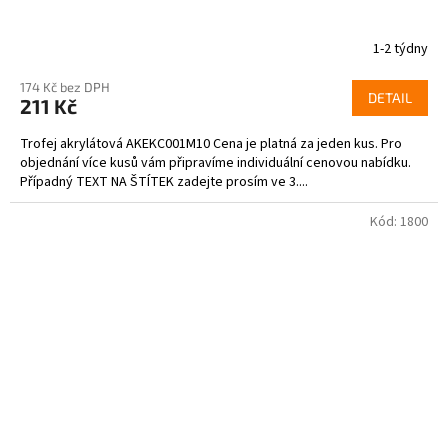
1-2 týdny
174 Kč bez DPH
DETAIL
211 Kč
Trofej akrylátová AKEKC001M10 Cena je platná za jeden kus. Pro
objednání více kusů vám připravíme individuální cenovou nabídku.
Případný TEXT NA ŠTÍTEK zadejte prosím ve 3....
Kód:
1800