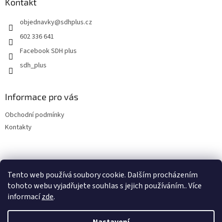
a
Kontakt
c
t
í
objednavky
@
sdhplus.cz
í
p
r
602 336 641
v
Facebook SDH plus
k
y
sdh_plus
v
ý
p
Informace pro vás
i
s
Obchodní podmínky
u
Kontakty
Tento web používá soubory cookie. Dalším procházením
tohoto webu vyjadřujete souhlas s jejich používáním.. Více
informací
zde
.
Vytvořil Shoptet