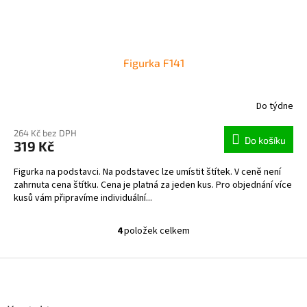
Figurka F141
Do týdne
264 Kč bez DPH
Do košíku
319 Kč
Figurka na podstavci. Na podstavec lze umístit štítek. V ceně není
zahrnuta cena štítku. Cena je platná za jeden kus. Pro objednání více
kusů vám připravíme individuální...
4
položek celkem
O
v
l
Z
á
á
d
p
a