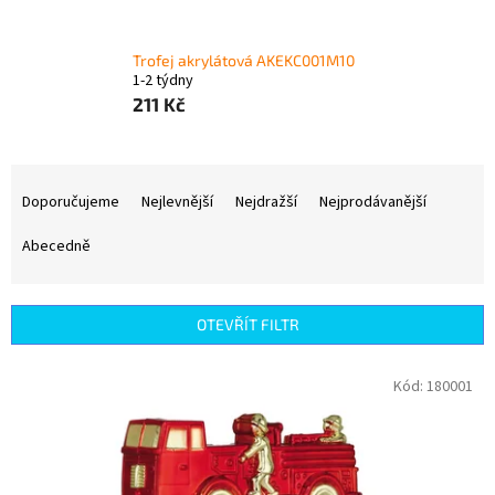
Trofej akrylátová AKEKC001M10
1-2 týdny
211 Kč
Ř
a
Doporučujeme
Nejlevnější
Nejdražší
Nejprodávanější
z
e
Abecedně
n
í
p
OTEVŘÍT FILTR
r
o
V
Kód:
180001
d
ý
u
p
k
i
t
s
ů