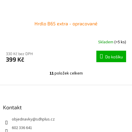
Hrdlo B65 extra - opracované
Skladem
(>5 ks)
330 Kč bez DPH
Do košíku
399 Kč
11
položek celkem
O
v
l
Z
á
á
d
p
a
a
Kontakt
c
t
í
objednavky
@
sdhplus.cz
í
p
r
602 336 641
v