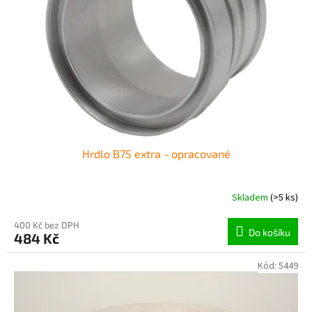
p
r
o
d
u
k
t
ů
Hrdlo B75 extra - opracované
Skladem
(>5 ks)
400 Kč bez DPH
Do košíku
484 Kč
Kód:
5449