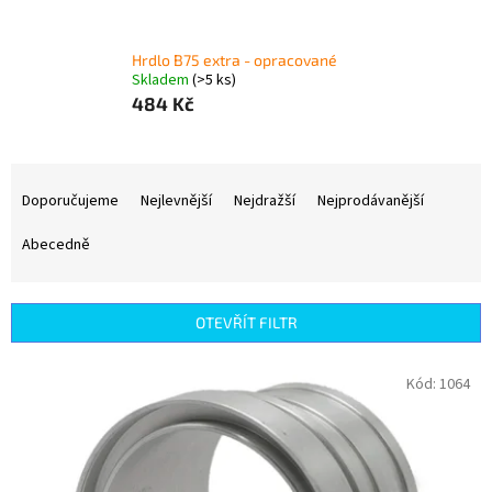
Hrdlo B75 extra - opracované
Skladem
(>5 ks)
484 Kč
Ř
a
Doporučujeme
Nejlevnější
Nejdražší
Nejprodávanější
z
e
Abecedně
n
í
p
OTEVŘÍT FILTR
r
o
V
Kód:
1064
d
ý
u
p
k
i
t
s
ů