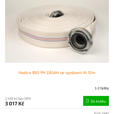
Hadice B65 PH ZÁSAH se spojkami Al 10m
1-2 týdny
2 493 Kč bez DPH
Do košíku
3 017 Kč
Kód:
5447