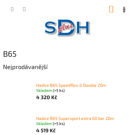
Přejít
NÁKUP
na
obsah
KOŠÍK
B65
Nejprodávanější
Hadice B65 Speedflex-G Double 20m
Skladem
(>5 ks)
4 320 Kč
Hadice B65 Supersport extra 60 bar 20m
Skladem
(>5 ks)
4 519 Kč