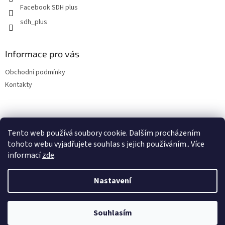
Facebook SDH plus
k
y
sdh_plus
v
ý
p
Informace pro vás
i
s
Obchodní podmínky
u
Kontakty
Tento web používá soubory cookie. Dalším procházením
tohoto webu vyjadřujete souhlas s jejich používáním.. Více
informací
zde
.
Vytvořil Shoptet
Nastavení
Copyright 2026
SDH plus vše pro hasiče a záchranáře
. Všechna
Souhlasím
práva vyhrazena.