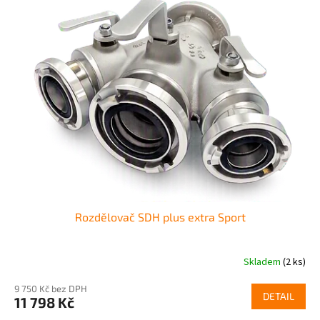
r
p
o
i
d
s
u
p
k
r
t
o
ů
d
u
k
t
ů
Rozdělovač SDH plus extra Sport
Skladem
(2 ks)
9 750 Kč bez DPH
DETAIL
11 798 Kč