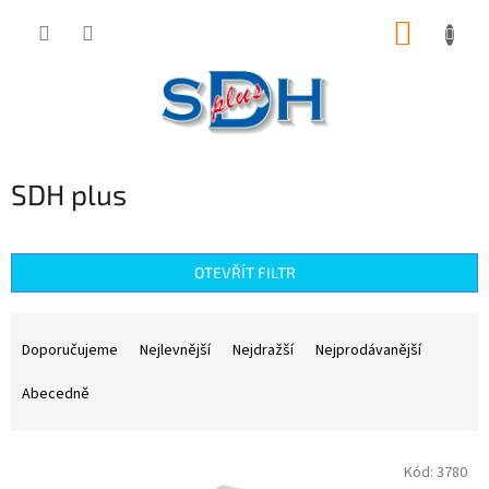
Přejít
NÁKUP
na
obsah
KOŠÍK
SDH plus
OTEVŘÍT FILTR
Ř
a
Doporučujeme
Nejlevnější
Nejdražší
Nejprodávanější
z
e
Abecedně
n
í
V
p
Kód:
3780
ý