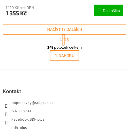
1 120 Kč bez DPH
Do košíku
1 355 Kč
NAČÍST 12 DALŠÍCH
S
1
13
t
O
r
147
položek celkem
v
á
l
NAHORU
n
á
k
d
o
v
Z
a
á
c
á
n
í
p
í
p
a
Kontakt
r
t
v
objednavky
@
sdhplus.cz
í
k
y
602 336 641
v
Facebook SDH plus
ý
p
sdh_plus