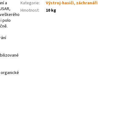
ní a
Kategorie
:
Výstroj-hasiči, záchranáři
 USAR,
Hmotnost
:
10 kg
, veškerého
i polo
čně.
rání
bilizované
, organické