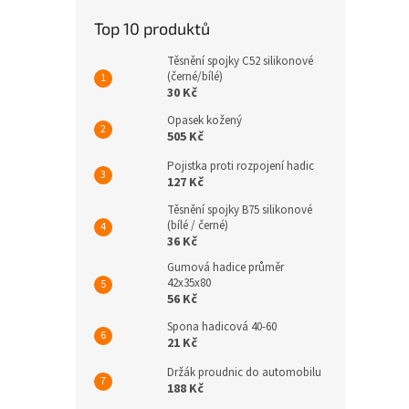
Top 10 produktů
Těsnění spojky C52 silikonové
(černé/bílé)
30 Kč
Opasek kožený
505 Kč
Pojistka proti rozpojení hadic
127 Kč
Těsnění spojky B75 silikonové
(bílé / černé)
36 Kč
Gumová hadice průměr
42x35x80
56 Kč
Spona hadicová 40-60
21 Kč
Držák proudnic do automobilu
188 Kč