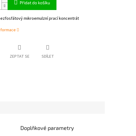
Přidat do košíku
bezfosfátový mikroemulzní prací koncentrát
informace
ZEPTAT SE
SDÍLET
Doplňkové parametry