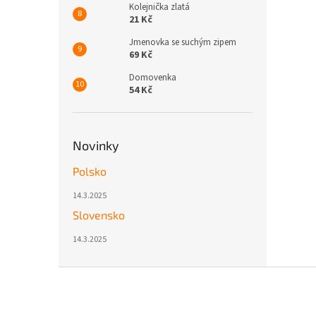
Kolejnička zlatá
21 Kč
Jmenovka se suchým zipem
69 Kč
Domovenka
54 Kč
Novinky
Polsko
14.3.2025
Slovensko
14.3.2025
Z
á
p