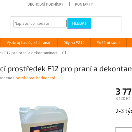
OBCHODNÍ PODMÍNKY
KONTAKTY
HLEDAT
Výzbroj-hasiči, záchranáři
Díly na PS12
Požární sport
ek F12 pro praní a dekontaminaci - 10 l
ící prostředek F12 pro praní a dekontam
né
noceno
Podrobnosti hodnocení
ní
3 77
u
3 120 Kč
Měrná
2-3 t
cena:
ek.