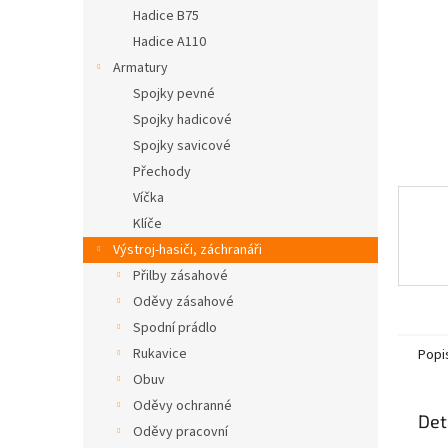
n
Hadice B75
e
Hadice A110
l
Armatury
Spojky pevné
Spojky hadicové
Spojky savicové
Přechody
Víčka
Klíče
Výstroj-hasiči, záchranáři
Přilby zásahové
Oděvy zásahové
Spodní prádlo
Rukavice
Popi
Obuv
Oděvy ochranné
Det
Oděvy pracovní