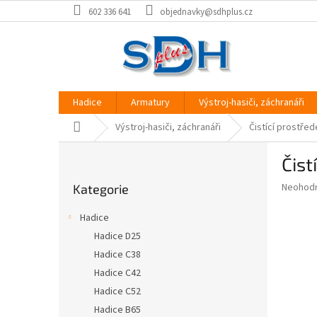
Přejít
602 336 641
objednavky@sdhplus.cz
na
obsah
Hadice
Armatury
Výstroj-hasiči, záchranáři
Domů
Výstroj-hasiči, záchranáři
Čistící prostřed
P
Čist
o
Přeskočit
s
Průměr
Neohod
Kategorie
kategorie
t
hodnoce
r
produkt
Hadice
a
je
Hadice D25
0,0
n
z
Hadice C38
n
5
í
Hadice C42
hvězdič
p
Hadice C52
a
Hadice B65