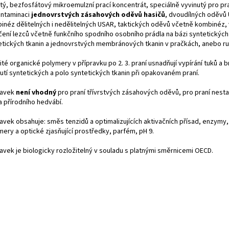
tý, bezfosfátový mikroemulzní prací koncentrát, speciálně vyvinutý pro pra
ntaminaci
jednovrstvých zásahových oděvů hasičů
, dvoudílných oděvů
inéz dělitelných i nedělitelných USAR, taktických oděvů včetně kombinéz
čení lezců včetně funkčního spodního osobního prádla na bázi syntetických 
etických tkanin a jednovrstvých membránových tkanin v pračkách, anebo ru
té organické polymery v přípravku po 2. 3. praní usnadňují vypírání tuků a b
utí syntetických a polo syntetických tkanin při opakovaném praní.
ravek
není vhodný
pro praní třívrstvých zásahových oděvů, pro praní nesta
a přírodního hedvábí.
ravek obsahuje: směs tenzidů a optimalizujících aktivačních přísad, enzymy
mery a optické zjasňující prostředky, parfém, pH 9.
ravek je biologicky rozložitelný v souladu s platnými směrnicemi OECD.