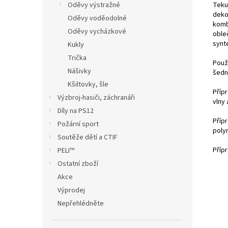
Teku
Oděvy výstražné
deko
Oděvy voděodolné
komb
Oděvy vycházkové
oble
synt
Kukly
Trička
Použi
Nášivky
šedn
Kšiltovky, šle
Příp
Výzbroj-hasiči, záchranáři
vlny 
Díly na PS12
Příp
Požární sport
poly
Soutěže dětí a CTIF
Příp
PELI™
Ostatní zboží
Akce
Výprodej
Nepřehlédněte