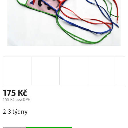
175 Kč
145 Kč bez DPH
Měrná
2-3 týdny
cena: