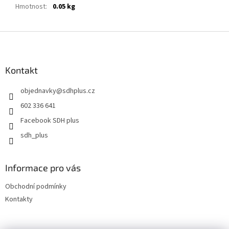
Hmotnost
:
0.05 kg
Z
á
p
a
Kontakt
t
objednavky
@
sdhplus.cz
í
602 336 641
Facebook SDH plus
sdh_plus
Informace pro vás
Obchodní podmínky
Kontakty