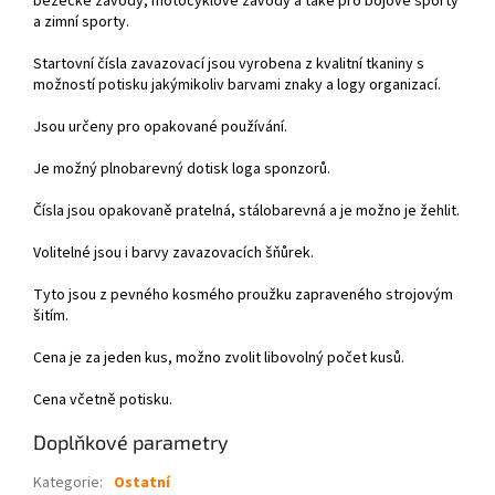
běžecké závody, motocyklové závody a také pro bojové sporty
a zimní sporty.
Startovní čísla zavazovací jsou vyrobena z kvalitní tkaniny s
možností potisku jakýmikoliv barvami znaky a logy organizací.
Jsou určeny pro opakované používání.
Je možný plnobarevný dotisk loga sponzorů.
Čísla jsou opakovaně pratelná, stálobarevná a je možno je žehlit.
Volitelné jsou i barvy zavazovacích šňůrek.
Tyto jsou z pevného kosmého proužku zapraveného strojovým
šitím.
Cena je za jeden kus, možno zvolit libovolný počet kusů.
Cena včetně potisku.
Doplňkové parametry
Kategorie
:
Ostatní