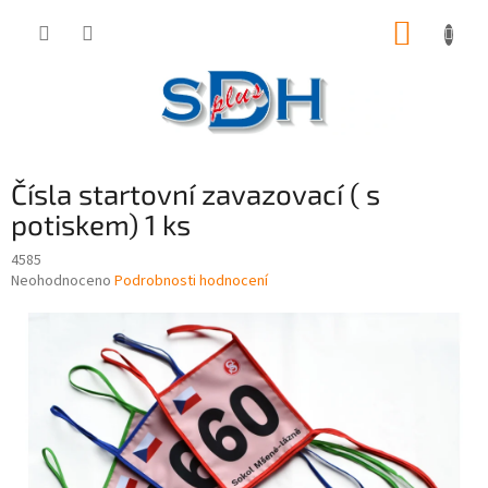
Přejít
NÁKUP
na
obsah
KOŠÍK
Čísla startovní zavazovací ( s
potiskem) 1 ks
4585
Průměrné
Neohodnoceno
Podrobnosti hodnocení
hodnocení
produktu
je
0,0
z
5
hvězdiček.