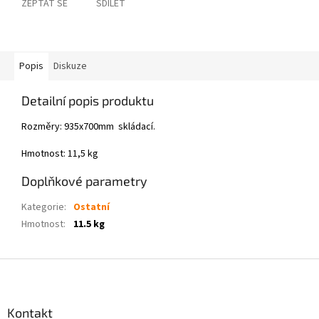
ZEPTAT SE
SDÍLET
Popis
Diskuze
Detailní popis produktu
Rozměry: 935x700mm skládací.
Hmotnost: 11,5 kg
Doplňkové parametry
Kategorie
:
Ostatní
Hmotnost
:
11.5 kg
Z
á
p
a
Kontakt