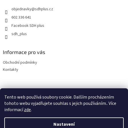
t
objednavky
@
sdhplus.cz
í
602 336 641
Facebook SDH plus
sdh_plus
Informace pro vás
Obchodní podmínky
Kontakty
Tento web používá soubory cookie. Dalším procházením
tohoto webu vyjadřujete souhlas s jejich používáním.. Více
informací
zde
.
Vytvořil Shoptet
Nastavení