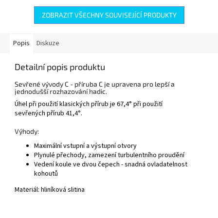
ZOBRAZIT VŠECHNY SOUVISEJÍCÍ PRODUKTY
Popis
Diskuze
Detailní popis produktu
Sevřené vývody C - příruba C je upravena pro lepší a
jednodušší rozhazování hadic.
Úhel při použití klasických přírub je 67,4° při použití
sevřených přírub 41,4°.
Výhody:
Maximální vstupní a výstupní otvory
Plynulé přechody, zamezení turbulentního proudění
Vedení koule ve dvou čepech - snadná ovladatelnost
kohoutů
Materiál: hliníková slitina