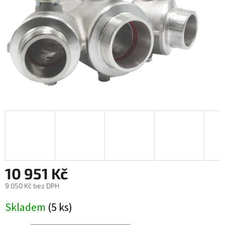
10 951 Kč
9 050 Kč
bez DPH
Měrná
Skladem
(5 ks)
cena: