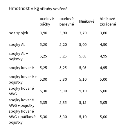
Hmotnost v kg
příruby sevřené
ocelové
ocelové
hliníkové
hliníkové
páčky
barevné
zkrácené
bez spojek
3,90
3,90
3,70
3,60
spojky AL
5,20
5,20
5,00
4,90
spojky AL +
5,25
5,25
5,05
4,95
pojistky
spojky kované
5,25
5,25
5,05
4,95
spojky kované +
5,30
5,30
5,10
5,00
pojistky
spojky kované
5,30
5,30
5,10
5,00
AWG
spojky kované
5,35
5,35
5,15
5,05
AWG + pojistky
spojky kované
AWG + páčkové
5,30
5,30
5,10
5,00
pojistky