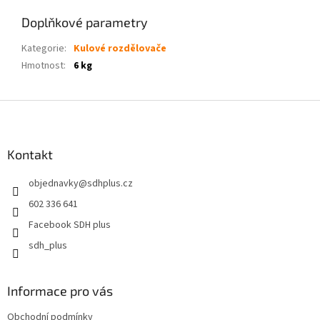
Doplňkové parametry
Kategorie
:
Kulové rozdělovače
Hmotnost
:
6 kg
Z
á
p
a
Kontakt
t
objednavky
@
sdhplus.cz
í
602 336 641
Facebook SDH plus
sdh_plus
Informace pro vás
Obchodní podmínky