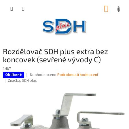
Přejít
NÁKUP
na
obsah
KOŠÍK
Rozdělovač SDH plus extra bez
koncovek (sevřené vývody C)
1487
Průměrné
Neohodnoceno
Podrobnosti hodnocení
Oblíbené
hodnocení
Značka:
SDH plus
produktu
je
0,0
z
5
hvězdiček.