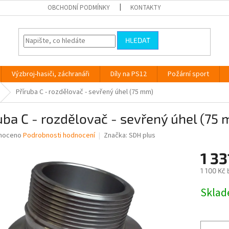
OBCHODNÍ PODMÍNKY
KONTAKTY
HLEDAT
Výzbroj-hasiči, záchranáři
Díly na PS12
Požární sport
Příruba C - rozdělovač - sevřený úhel (75 mm)
uba C - rozdělovač - sevřený úhel (75
né
noceno
Podrobnosti hodnocení
Značka:
SDH plus
ní
1 33
u
1 100 Kč
Měrná
Skla
cena:
ek.