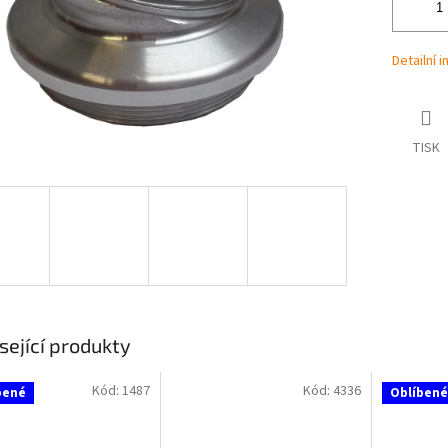
Detailní 
TISK
sející produkty
Kód:
1487
Kód:
4336
bené
Oblíbené