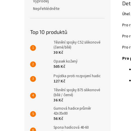
Výprodej
Det
Nepřehlédněte
Úhel 
Pro 
Top 10 produktů
Pro 
Těsnění spojky C52 silikonové
Pro 
(černé/bílé)
30 Kč
Pro 
Opasek kožený
505 Kč
Pojistka proti rozpojení hadic
127 Kč
Těsnění spojky B75 silikonové
(bílé / černé)
36 Kč
Gumová hadice průměr
42x35x80
56 Kč
Spona hadicová 40-60