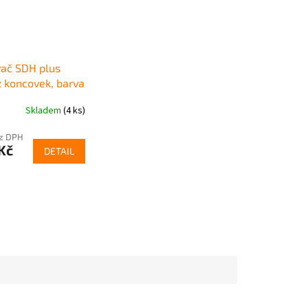
ač SDH plus
z koncovek, barva
 vývody C)
Skladem
(4 ks)
ez DPH
Kč
DETAIL