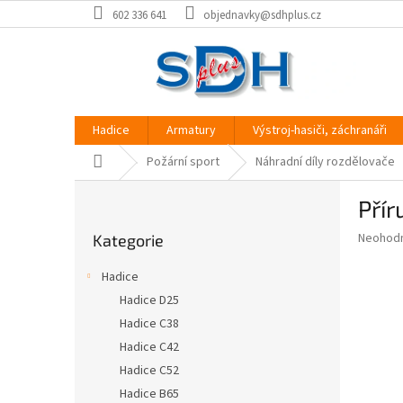
Přejít
602 336 641
objednavky@sdhplus.cz
na
obsah
Hadice
Armatury
Výstroj-hasiči, záchranáři
Domů
Požární sport
Náhradní díly rozdělovače
P
Přír
o
Přeskočit
s
Průměr
Neohod
Kategorie
kategorie
t
hodnoce
r
produkt
Hadice
a
je
Hadice D25
0,0
n
z
Hadice C38
n
5
í
Hadice C42
hvězdič
p
Hadice C52
a
Hadice B65