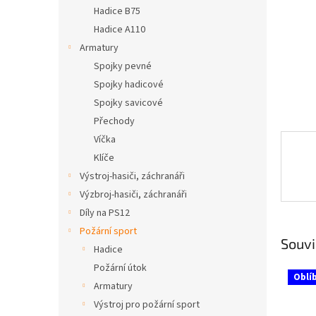
n
Hadice B75
e
Hadice A110
l
Armatury
Spojky pevné
Spojky hadicové
Spojky savicové
Přechody
Víčka
Klíče
Výstroj-hasiči, záchranáři
Výzbroj-hasiči, záchranáři
Díly na PS12
Požární sport
Souvi
Hadice
Požární útok
Oblí
Armatury
Výstroj pro požární sport