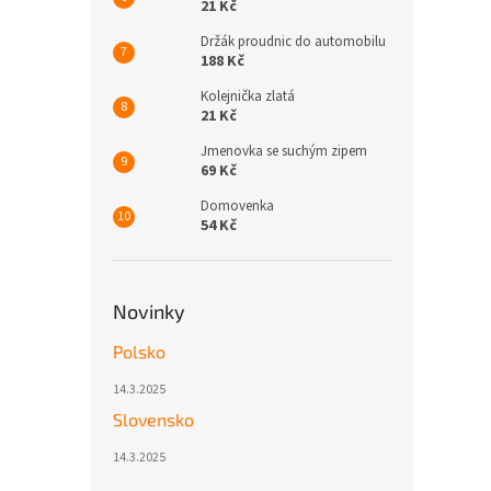
21 Kč
Držák proudnic do automobilu
188 Kč
Kolejnička zlatá
21 Kč
Jmenovka se suchým zipem
69 Kč
Domovenka
54 Kč
Novinky
Polsko
14.3.2025
Slovensko
14.3.2025