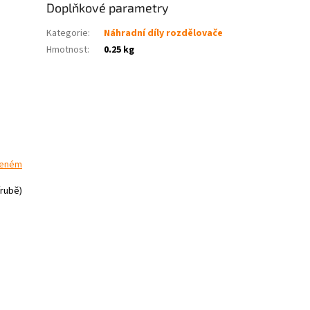
Doplňkové parametry
Kategorie
:
Náhradní díly rozdělovače
Hmotnost
:
0.25 kg
veném
írubě)