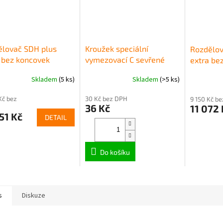
ělovač SDH plus
Kroužek speciální
Rozdělov
 bez koncovek
vymezovací C sevřené
extra be
ené vývody C)
úhly
(sevřené
Skladem
(5 ks)
Skladem
(>5 ks)
Kč bez
30 Kč bez DPH
9 150 Kč b
36 Kč
11 072 
51 Kč
DETAIL
Do košíku
s
Diskuze