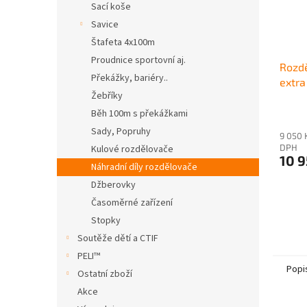
Sací koše
Savice
Štafeta 4x100m
Proudnice sportovní aj.
Rozd
Překážky, bariéry..
extra
Žebříky
(sevř
Běh 100m s překážkami
Sady, Popruhy
9 050 
DPH
Kulové rozdělovače
10 9
Náhradní díly rozdělovače
Džberovky
Časoměrné zařízení
Stopky
Soutěže dětí a CTIF
PELI™
Popi
Ostatní zboží
Akce