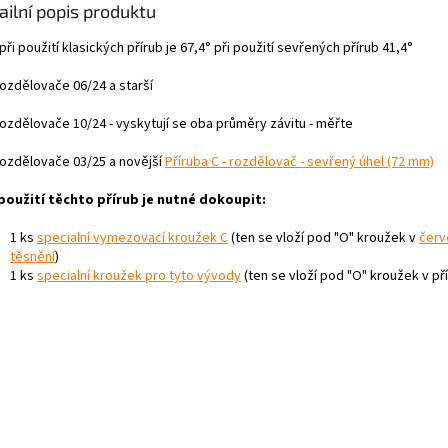
ailní popis produktu
při použití klasických přírub je 67,4° při použití sevřených přírub 41,4°
rozdělovače 06/24 a starší
rozdělovače 10/24 - vyskytují se oba průměry závitu - měřte
rozdělovače 03/25 a novější
Příruba C - rozdělovač - sevřený úhel (72 mm)
použití těchto přírub je nutné dokoupit:
1 ks
specialní vymezovací kroužek C
(ten se vloží pod "O" kroužek v
čer
těsnění
)
1 ks
specialní kroužek pro tyto vývody
(ten se vloží pod "O" kroužek v př