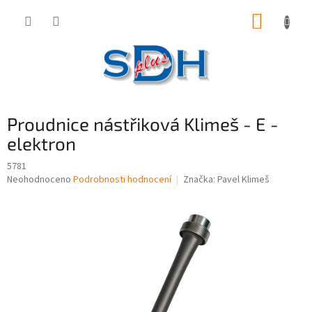
Přejít
NÁKUP
na
obsah
KOŠÍK
Proudnice nástřiková Klimeš - E -
elektron
5781
Průměrné
Neohodnoceno
Podrobnosti hodnocení
Značka:
Pavel Klimeš
hodnocení
produktu
je
0,0
z
5
hvězdiček.