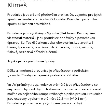
Klimeš
Proudnice jsou určené především pro hasiče, zejména pro jejich
sportovní soutěže a nácviky. Odpovídají Pravidlům požárního
sportu a Plamenu pro mládež.
Proudnice jsou vyráběny z Mg slitin (Elektronu). Pro zlepšení
vlastností materiálu jsou proudnice dodávány s povrchovou
úpravou SurTec 650 a koncovka eloxováním. Lze zvolit z 9
barev, tj. červená, oranžová, zlatá, zelená, modrá, růžová,
fialová, bezbarvá přírodní a černá.
Tryska
je bez povrchové úpravy.
Délka a hmotnost proudnice je přizpůsobena potřebám
„proudařů“ - aby co nejméně překážela při běhu.
Vnitřní průměry, resp. redukce průměrů jsou přizpůsobeny co
nejmenším hydraulickým ztrátám na proudnici a dosažení pokud
možno co nejlepšího kompaktního výstupního proudu. Proudnice
jsou osazeny tryskami o průměru 12,5 mm (+/-0,1 mm).
Proudnice jsou označeny výrobcem (www stránky).