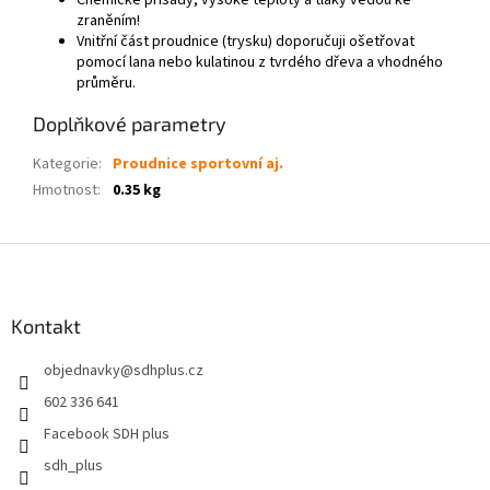
Chemické přísady, vysoké teploty a tlaky vedou ke
zraněním!
Vnitřní část proudnice (trysku) doporučuji ošetřovat
pomocí lana nebo kulatinou z tvrdého dřeva a vhodného
průměru.
Doplňkové parametry
Kategorie
:
Proudnice sportovní aj.
Hmotnost
:
0.35 kg
Z
á
p
a
Kontakt
t
objednavky
@
sdhplus.cz
í
602 336 641
Facebook SDH plus
sdh_plus