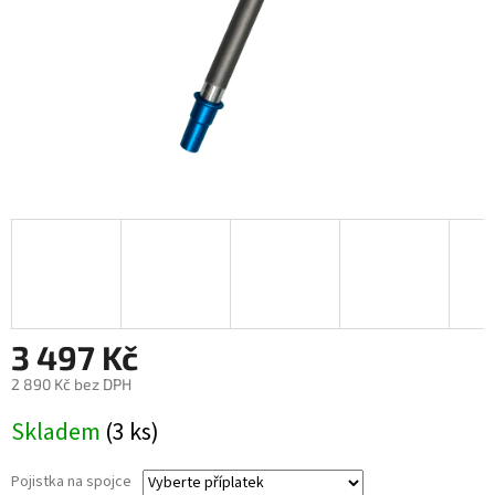
3 497 Kč
2 890 Kč
bez DPH
Měrná
Skladem
(3 ks)
cena:
Pojistka na spojce