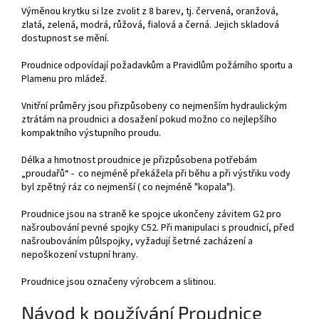
Výměnou krytku si lze zvolit z 8 barev, tj. červená, oranžová,
zlatá, zelená, modrá, růžová, fialová a černá. Jejich skladová
dostupnost se mění.
Proudnice odpovídají požadavkům a Pravidlům požárního sportu a
Plamenu pro mládež.
Vnitřní průměry jsou přizpůsobeny co nejmenším hydraulickým
ztrátám na proudnici a dosažení pokud možno co nejlepšího
kompaktního výstupního proudu.
Délka a hmotnost proudnice je přizpůsobena potřebám
„proudařů“ - co nejméně překážela při běhu a při výstřiku vody
byl zpětný ráz co nejmenší ( co nejméně "kopala").
Proudnice jsou na straně ke spojce ukončeny závitem G2 pro
našroubování pevné spojky C52. Při manipulaci s proudnicí, před
našroubováním půlspojky, vyžadují šetrné zacházení a
nepoškození vstupní hrany.
Proudnice jsou označeny výrobcem a slitinou.
Návod k používání Proudnice