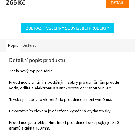
266 Kč
DETAIL
ZOBRAZIT VŠECHNY SOUVISEJÍCÍ PRODUKTY
Popis
Diskuze
Detailní popis produktu
Zcela nový typ proudnic.
Proudnice s vnitřními podélnými žebry pro usměrnění proudu
vody, odlité z elektronu a s antikorozní ochranou SurTec.
Tryska je napevno vlepená do proudnice a není výměnná.
Dekorativním eloxem je ošetřena výměnná krytka trysky.
Proudnice jsou lehké. Hmotnost proudnice bez spojky je 350
gramů a délka 400 mm.