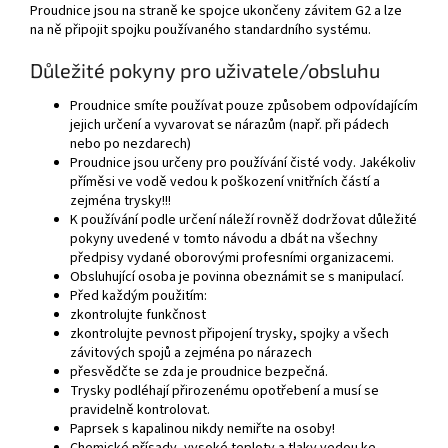
Proudnice jsou na straně ke spojce ukončeny závitem G2 a lze
na ně připojit spojku používaného standardního systému.
Důležité pokyny pro uživatele/obsluhu
Proudnice smíte používat pouze způsobem odpovídajícím
jejich určení a vyvarovat se nárazům (např. při pádech
nebo po nezdarech)
Proudnice jsou určeny pro používání čisté vody. Jakékoliv
příměsi ve vodě vedou k poškození vnitřních částí a
zejména trysky!!!
K používání podle určení náleží rovněž dodržovat důležité
pokyny uvedené v tomto návodu a dbát na všechny
předpisy vydané oborovými profesními organizacemi.
Obsluhující osoba je povinna obeznámit se s manipulací.
Před každým použitím:
zkontrolujte funkčnost
zkontrolujte pevnost připojení trysky, spojky a všech
závitových spojů a zejména po nárazech
přesvědčte se zda je proudnice bezpečná.
Trysky podléhají přirozenému opotřebení a musí se
pravidelně kontrolovat.
Paprsek s kapalinou nikdy nemiřte na osoby!