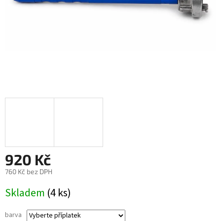
920 Kč
760 Kč
bez DPH
Měrná
Skladem
(4 ks)
cena:
barva