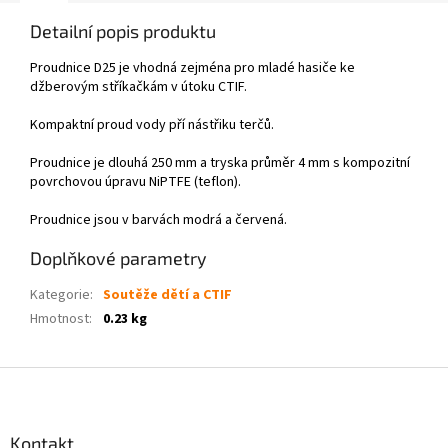
Detailní popis produktu
Proudnice D25 je vhodná zejména pro mladé hasiče ke
džberovým stříkačkám v útoku CTIF.
Kompaktní proud vody pří nástřiku terčů.
Proudnice je dlouhá 250 mm a tryska průměr 4 mm s kompozitní
povrchovou úpravu NiPTFE (teflon).
Proudnice jsou v barvách modrá a červená.
Doplňkové parametry
Kategorie
:
Soutěže dětí a CTIF
Hmotnost
:
0.23 kg
Z
á
p
a
Kontakt