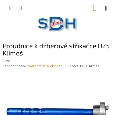
Přejít
NÁKUP
na
obsah
KOŠÍK
Proudnice k džberové stříkačce D25
Klimeš
5728
Průměrné
Neohodnoceno
Podrobnosti hodnocení
Značka:
Pavel Klimeš
hodnocení
produktu
je
0,0
z
5
hvězdiček.