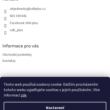
t
objednavky
@
sdhplus.cz
í
602 336 641
Facebook SDH plus
sdh_plus
Informace pro vás
Obchodní podmínky
Kontakty
Tento web používá soubory cookie. Dalším procházením
tohoto webu vyjadřujete souhlas s jejich používáním.. Více
informací
zde
.
Vytvořil Shoptet
Nastavení