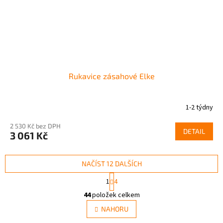
Rukavice zásahové Elke
1-2 týdny
2 530 Kč bez DPH
DETAIL
3 061 Kč
NAČÍST 12 DALŠÍCH
S
1
4
t
O
r
44
položek celkem
v
á
l
NAHORU
n
á
k