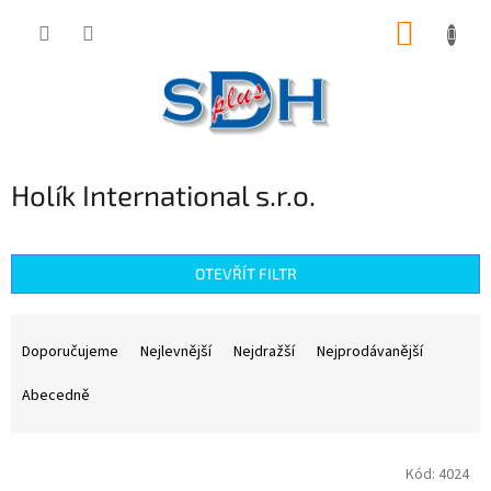
Přejít
NÁKUP
na
obsah
KOŠÍK
Holík International s.r.o.
OTEVŘÍT FILTR
Ř
a
Doporučujeme
Nejlevnější
Nejdražší
Nejprodávanější
z
e
Abecedně
n
í
V
p
Kód:
4024
ý