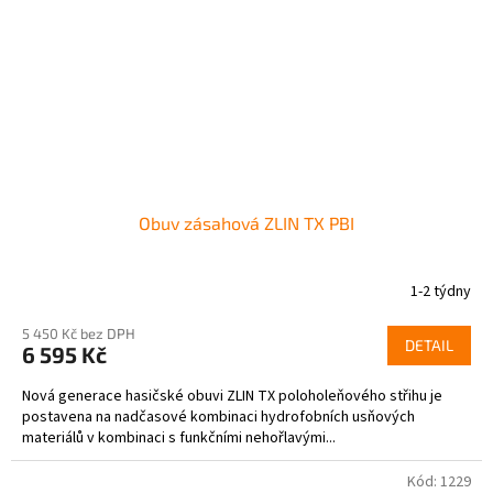
Obuv zásahová ZLIN TX PBI
1-2 týdny
5 450 Kč bez DPH
DETAIL
6 595 Kč
Nová generace hasičské obuvi ZLIN TX poloholeňového střihu je
postavena na nadčasové kombinaci hydrofobních usňových
materiálů v kombinaci s funkčními nehořlavými...
Kód:
1229