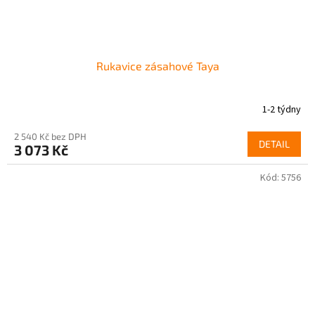
Rukavice zásahové Taya
1-2 týdny
2 540 Kč bez DPH
DETAIL
3 073 Kč
Kód:
5756