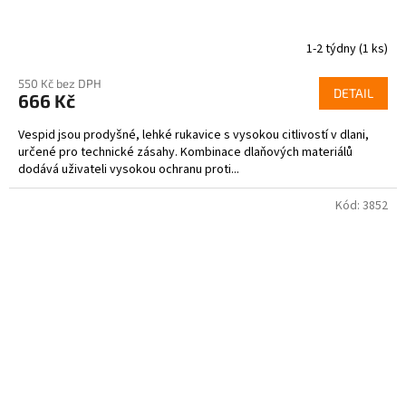
1-2 týdny
(1 ks)
550 Kč bez DPH
DETAIL
666 Kč
Vespid jsou prodyšné, lehké rukavice s vysokou citlivostí v dlani,
určené pro technické zásahy. Kombinace dlaňových materiálů
dodává uživateli vysokou ochranu proti...
Kód:
3852