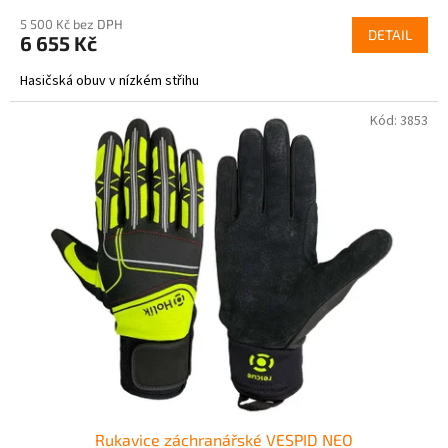
5 500 Kč bez DPH
DETAIL
6 655 Kč
Hasičská obuv v nízkém střihu
Kód:
3853
Rukavice záchranářské VESPID NEO