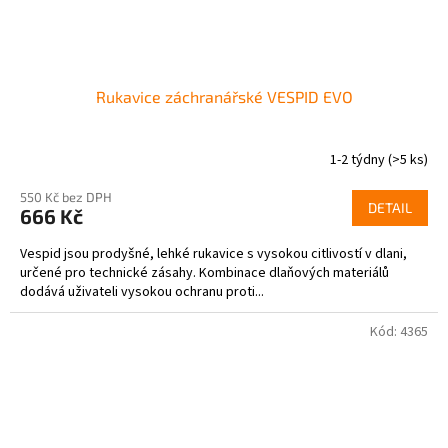
Rukavice záchranářské VESPID EVO
1-2 týdny
(>5 ks)
550 Kč bez DPH
DETAIL
666 Kč
Vespid jsou prodyšné, lehké rukavice s vysokou citlivostí v dlani,
určené pro technické zásahy. Kombinace dlaňových materiálů
dodává uživateli vysokou ochranu proti...
Kód:
4365