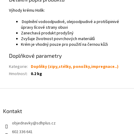
Výhody krému Holík:
Doplnění vodoodpudivé, olejoodpudivé a protišipinivé
úpravy lícové strany obuvi
Zanechavá produkt prodyšný
Zvyšuje životnost povrchových materiálů
Krém je vhodný pouze pro použití na černou kůži
Doplňkové parametry
Kategorie
:
Doplňky (zipy,stélky, ponožky,impregnace..)
Hmotnost
:
0.2 kg
Z
á
p
a
Kontakt
t
objednavky
@
sdhplus.cz
í
602 336 641