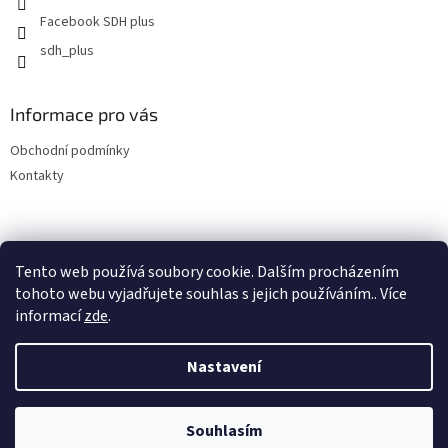
Facebook SDH plus
sdh_plus
Informace pro vás
Obchodní podmínky
Kontakty
Tento web používá soubory cookie. Dalším procházením
tohoto webu vyjadřujete souhlas s jejich používáním.. Více
informací
zde
.
Vytvořil Shoptet
Nastavení
Copyright 2026
SDH plus vše pro hasiče a záchranáře
. Všechna
Souhlasím
práva vyhrazena.