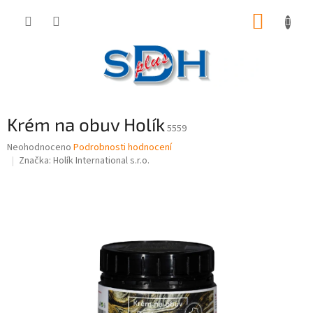
Přejít
NÁKUP
na
obsah
KOŠÍK
Krém na obuv Holík
5559
Průměrné
Neohodnoceno
Podrobnosti hodnocení
hodnocení
Značka:
Holík International s.r.o.
produktu
je
0,0
z
5
hvězdiček.