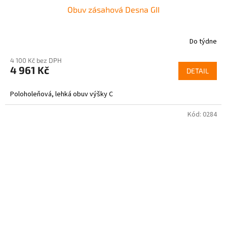
Obuv zásahová Desna GII
Do týdne
4 100 Kč bez DPH
4 961 Kč
DETAIL
Poloholeňová, lehká obuv výšky C
Kód:
0284