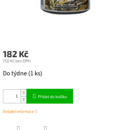
182 Kč
150 Kč bez DPH
Měrná
Do týdne
(1 ks)
cena:
Přidat do košíku
Detailní informace