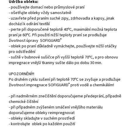
Údržba obleku:
- používejte domací nebo průmyslové praní
- ošetřujte obleky vždy samostatně
- uzavřete před praním suché zipy, zdrhovadla a kapsy, jinak
dochází k odírání textílií
o
- perte při doporučené teplotě 40
C, maximální možná teplota
o
praní je 60
C. Při použití nižší teploty praní se prodlužuje
®
životnost úpravy SOFIGUARD
- oblek po praní důkladně vymáchejte, používejte nižší otáčky
pro odstředění
o
- suště v bubnové sušičce při vyšší teplotě 70
C, a pro obnovu
impregnace vnější tkaniny sušte dálo po dobu 30 min.
UPOZORNĚNÍ!!!
o
Po druhém cyklu sušení při teplotě 70
C se zvyšuje a prodlužuje
®
životnost impregnace SOFIGUARD
proti vodě a chemikáliím!
- při nadměrném znečištění doporučujeme předeprání, případně
chemické čištění
- při případném zvýšeném smáčení vnějšího materiálu
doporučujeme obleky reimpregnovat
- obleky skladujte v suchém prostředí
- kontrolujte oblek po každém použití