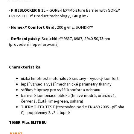
-
FIREBLOCKER N 2L
– GORE-TEX®Moisture Barrier with GORE®
CROSSTECH® Product technology, 140 g/m2
-
Nomex® Comfort Grid,
200 g/m2, SOFIDRY®
-
Reflexní pásky
: Scotchlite™ 9687, 8987, 8940-50,75mm
(provedení: neperforovaná)
Charakteristika
nízká hmotnost materiálové sestavy – vysoký komfort
lepší vzhled a vyšší mechanické parametry tkaniny
střihové úpravy pro vyšší komfort a ochranu
barevné kombinace obleku (tmavě modrá, oranžová,
červená, žlutá, lime-green, sahara)
THERMO-TEX TEST (testováno podle EN 469:2005 - příloha
C) - popáleniny 2. /3. stupně
TIGER Plus ELITE EU