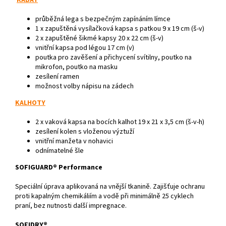
KABÁT
průběžná lega s bezpečným zapínáním límce
1 x zapuštěná vysílačková kapsa s patkou 9 x 19 cm (š-v)
2 x zapuštěné šikmé kapsy 20 x 22 cm (š-v)
vnitřní kapsa pod légou 17 cm (v)
poutka pro zavěšení a přichycení svítilny, poutko na
mikrofon, poutko na masku
zesílení rame
n
možnost volby nápisu na zádech
KALHOTY
2 x vaková kapsa na bocích kalhot 19 x 21 x 3,5 cm (š-v-h)
zesílení kolen s vloženou výztuží
vnitřní manžeta v nohavici
odnímatelné šle
SOFIGUARD® Performance
Speciální úprava aplikovaná na vnější tkanině. Zajišťuje ochranu
proti kapalným chemikáliím a vodě při minimálně 25 cyklech
praní, bez nutnosti další impregnace.
SOFIDRY®