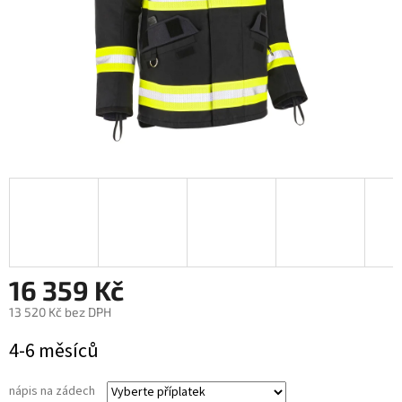
16 359 Kč
13 520 Kč
bez DPH
Měrná
4-6 měsíců
cena:
nápis na zádech