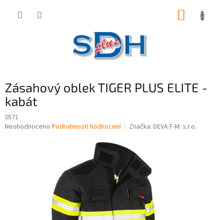
Přejít
NÁKUP
na
obsah
KOŠÍK
Zásahový oblek TIGER PLUS ELITE -
kabát
0571
Průměrné
Neohodnoceno
Podrobnosti hodnocení
Značka:
DEVA F-M. s.r.o.
hodnocení
produktu
je
0,0
z
5
hvězdiček.