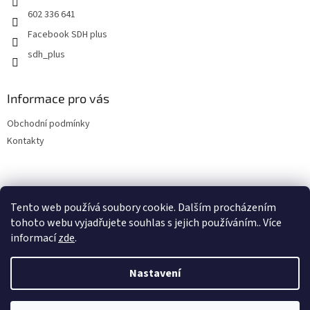
602 336 641
Facebook SDH plus
sdh_plus
Informace pro vás
Obchodní podmínky
Kontakty
Tento web používá soubory cookie. Dalším procházením
tohoto webu vyjadřujete souhlas s jejich používáním.. Více
informací
zde
.
Vytvořil Shoptet
Nastavení
Copyright 2026
SDH plus vše pro hasiče a záchranáře
. Všechna