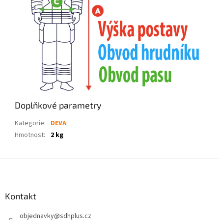
Doplňkové parametry
Kategorie
:
DEVA
Hmotnost
:
2 kg
Z
á
p
a
Kontakt
t
objednavky
@
sdhplus.cz
í