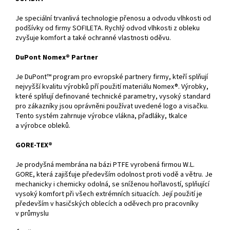
Je speciální trvanlivá technologie přenosu a odvodu vlhkosti od
podšívky od firmy SOFILETA. Rychlý odvod vlhkosti z obleku
zvyšuje komfort a také ochranné vlastnosti oděvu.
DuPont Nomex® Partner
Je DuPont™ program pro evropské partnery firmy, kteří splňují
nejvyšší kvalitu výrobků pří použití materiálu Nomex®. Výrobky,
které splňují definované technické parametry, vysoký standard
pro zákazníky jsou oprávněni používat uvedené logo a visačku.
Tento systém zahrnuje výrobce vlákna, přadláky, tkalce
a výrobce obleků.
GORE-TEX®
Je prodyšná membrána na bázi PTFE vyrobená firmou W.L.
GORE, která zajišťuje především odolnost proti vodě a větru. Je
mechanicky i chemicky odolná, se sníženou hořlavostí, splňující
vysoký komfort při všech extrémních situacích. Její použití je
především v hasičských oblecích a oděvech pro pracovníky
v průmyslu