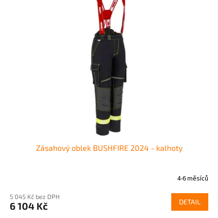
r
p
o
i
d
s
u
p
k
r
t
o
ů
d
u
k
t
ů
Zásahový oblek BUSHFIRE 2024 - kalhoty
4-6 měsíců
5 045 Kč bez DPH
DETAIL
6 104 Kč