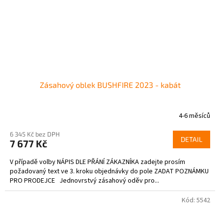
Zásahový oblek BUSHFIRE 2023 - kabát
4-6 měsíců
Průměrné
hodnocení
6 345 Kč bez DPH
produktu
DETAIL
7 677 Kč
je
4,0
V případě volby NÁPIS DLE PŘÁNÍ ZÁKAZNÍKA zadejte prosím
z
požadovaný text ve 3. kroku objednávky do pole ZADAT POZNÁMKU
5
PRO PRODEJCE Jednovrstvý zásahový oděv pro...
hvězdiček.
Kód:
5542