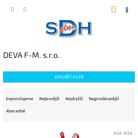
Přejít
NÁKUP
na
obsah
KOŠÍK
DEVA F-M. s.r.o.
OTEVŘÍT FILTR
Ř
a
Doporučujeme
Nejlevnější
Nejdražší
Nejprodávanější
z
e
Abecedně
n
í
V
p
Kód:
4154
ý