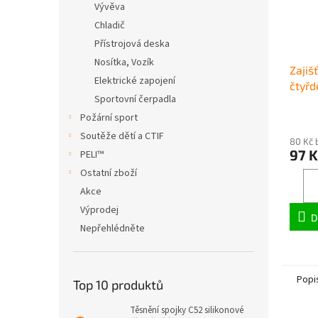
Vývěva
Chladič
Přístrojová deska
Nosítka, Vozík
Zajiš
Elektrické zapojení
čtyř
Sportovní čerpadla
Požární sport
Soutěže dětí a CTIF
80 Kč 
97 K
PELI™
Ostatní zboží
Akce
Výprodej
D
Nepřehlédněte
Popi
Top 10 produktů
Těsnění spojky C52 silikonové