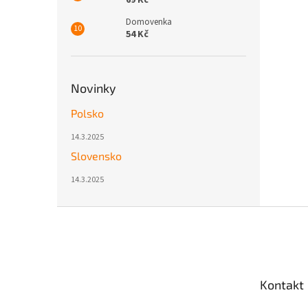
69 Kč
Domovenka
54 Kč
Novinky
Polsko
14.3.2025
Slovensko
14.3.2025
Z
á
p
a
t
Kontakt
í