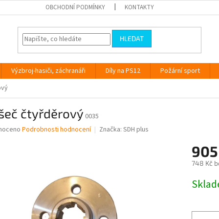
OBCHODNÍ PODMÍNKY
KONTAKTY
HLEDAT
Výzbroj-hasiči, záchranáři
Díly na PS12
Požární sport
ový
šeč čtyřděrový
0035
né
noceno
Podrobnosti hodnocení
Značka:
SDH plus
ní
905
u
748 Kč b
Měrná
Skla
cena:
ek.