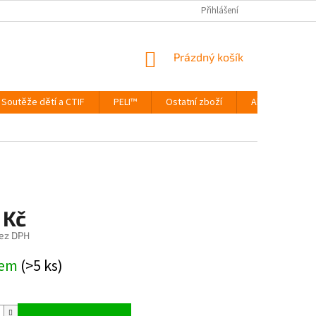
Přihlášení
NÁKUPNÍ
Prázdný košík
KOŠÍK
Soutěže dětí a CTIF
PELI™
Ostatní zboží
Akce
Výp
 Kč
ez DPH
dem
(>5 ks)