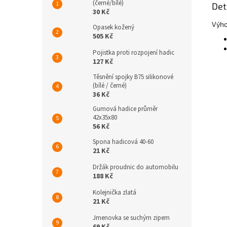
(černé/bílé)
Det
30 Kč
Výho
Opasek kožený
505 Kč
Pojistka proti rozpojení hadic
127 Kč
Těsnění spojky B75 silikonové
(bílé / černé)
36 Kč
Gumová hadice průměr
42x35x80
56 Kč
Spona hadicová 40-60
21 Kč
Držák proudnic do automobilu
188 Kč
Kolejnička zlatá
21 Kč
Jmenovka se suchým zipem