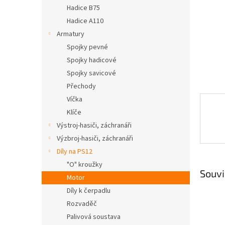
n
Hadice B75
e
Hadice A110
l
Armatury
Spojky pevné
Spojky hadicové
Spojky savicové
Přechody
Víčka
Klíče
Výstroj-hasiči, záchranáři
Výzbroj-hasiči, záchranáři
Díly na PS12
"O" kroužky
Souvi
Motor
Díly k čerpadlu
Rozvaděč
Palivová soustava