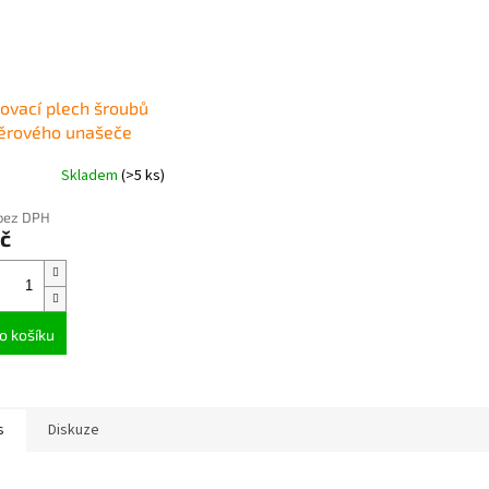
ťovací plech šroubů
děrového unašeče
Skladem
(>5 ks)
bez DPH
č
o košíku
s
Diskuze