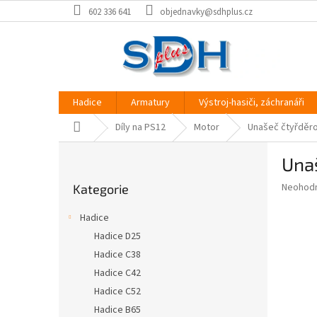
Přejít
602 336 641
objednavky@sdhplus.cz
na
obsah
Hadice
Armatury
Výstroj-hasiči, záchranáři
Domů
Díly na PS12
Motor
Unašeč čtyřděr
P
Una
o
Přeskočit
s
Průměr
Neohod
Kategorie
kategorie
t
hodnoce
r
produkt
Hadice
a
je
Hadice D25
0,0
n
z
Hadice C38
n
5
í
Hadice C42
hvězdič
p
Hadice C52
a
Hadice B65