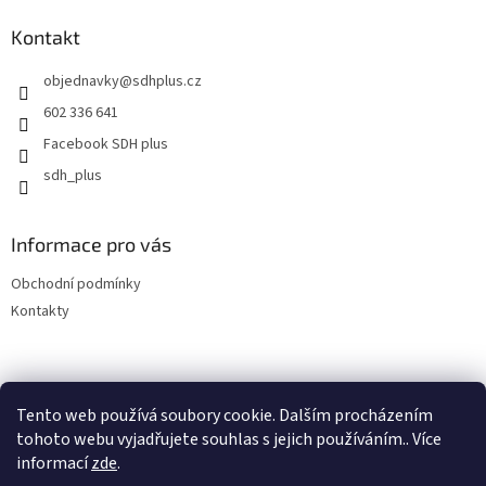
p
a
Kontakt
t
objednavky
@
sdhplus.cz
í
602 336 641
Facebook SDH plus
sdh_plus
Informace pro vás
Obchodní podmínky
Kontakty
Tento web používá soubory cookie. Dalším procházením
tohoto webu vyjadřujete souhlas s jejich používáním.. Více
informací
zde
.