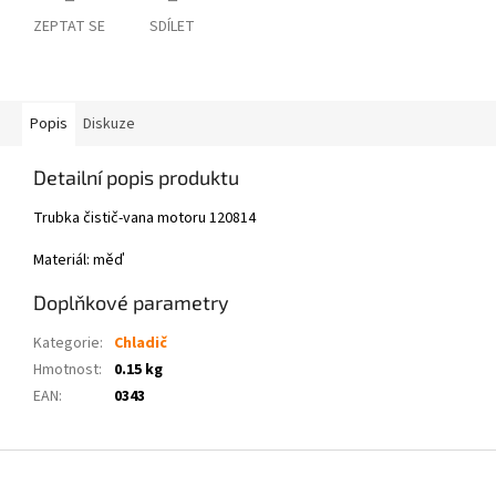
ZEPTAT SE
SDÍLET
Popis
Diskuze
Detailní popis produktu
Trubka čistič-vana motoru 120814
Materiál: měď
Doplňkové parametry
Kategorie
:
Chladič
Hmotnost
:
0.15 kg
EAN
:
0343
Z
á