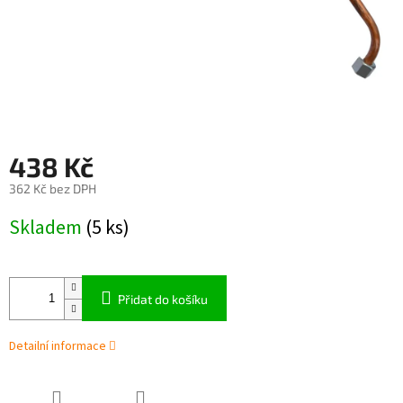
438 Kč
362 Kč bez DPH
Měrná
Skladem
(5 ks)
cena:
Přidat do košíku
Detailní informace