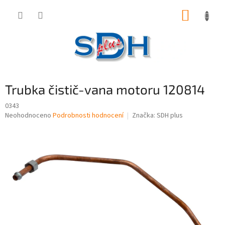
Přejít
NÁKUP
na
obsah
KOŠÍK
Trubka čistič-vana motoru 120814
0343
Průměrné
Neohodnoceno
Podrobnosti hodnocení
Značka:
SDH plus
hodnocení
produktu
je
0,0
z
5
hvězdiček.