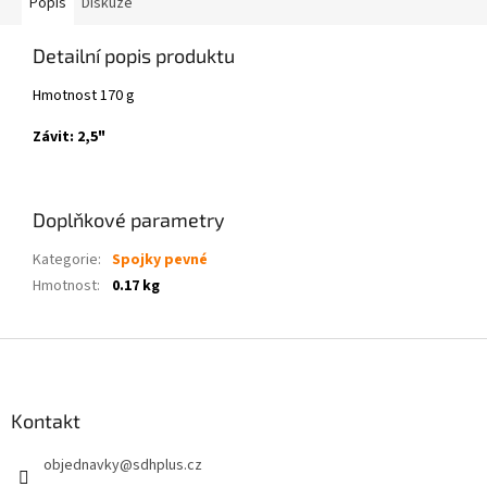
Popis
Diskuze
Detailní popis produktu
Hmotnost 170 g
Závit: 2,5"
Doplňkové parametry
Kategorie
:
Spojky pevné
Hmotnost
:
0.17 kg
Z
á
p
a
Kontakt
t
objednavky
@
sdhplus.cz
í