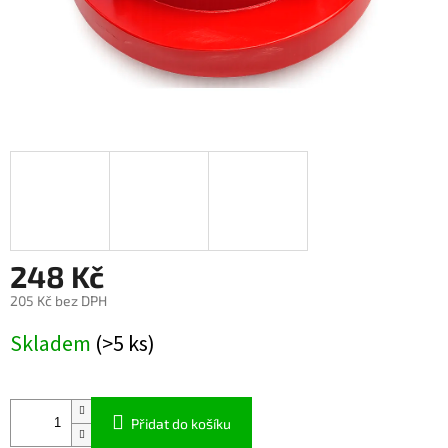
248 Kč
205 Kč bez DPH
Měrná
Skladem
(>5 ks)
cena:
Přidat do košíku