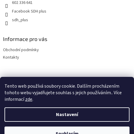
602 336 641
Facebook SDH plus
sdh_plus
Informace pro vás
Obchodní podmínky
Kontakty
Tento web používá soubory cookie. Dalším procházením
tohoto webu vyjadřujete souhlas s jejich používáním.. Více
informací
zde
.
Vytvořil Shoptet
Nastavení
Copyright 2026
SDH plus vše pro hasiče a záchranáře
. Všechna
Souhlasím