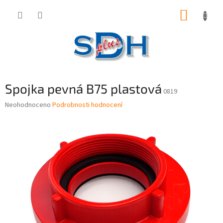
Přejít
NÁKUP
na
obsah
KOŠÍK
Spojka pevná B75 plastová
0819
Průměrné
Neohodnoceno
Podrobnosti hodnocení
hodnocení
produktu
je
0,0
z
5
hvězdiček.