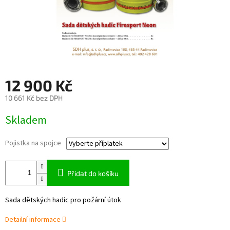
12 900 Kč
10 661 Kč
bez DPH
Měrná
Skladem
cena:
Pojistka na spojce
Přidat do košíku
Sada dětských hadic pro požární útok
Detailní informace