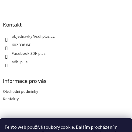
Z
á
p
a
Kontakt
t
objednavky
@
sdhplus.cz
í
602 336 641
Facebook SDH plus
sdh_plus
Informace pro vás
Obchodní podmínky
Kontakty
Tento web používá soubory cookie. Dalším procházením