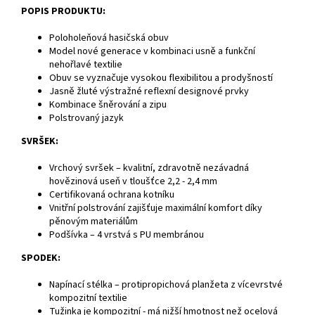
POPIS PRODUKTU:
Poloholeňová hasičská obuv
Model nové generace v kombinaci usně a funkční
nehořlavé textilie
Obuv se vyznačuje vysokou flexibilitou a prodyšností
Jasně žluté výstražné reflexní designové prvky
Kombinace šněrování a zipu
Polstrovaný jazyk
SVRŠEK:
Vrchový svršek – kvalitní, zdravotně nezávadná
hovězinová useň v tloušťce 2,2 - 2,4 mm
Certifikovaná ochrana kotníku
Vnitřní polstrování zajišťuje maximální komfort díky
pěnovým materiálům
Podšívka – 4 vrstvá s PU membránou
SPODEK:
Napínací stélka – protipropichová planžeta z vícevrstvé
kompozitní textilie
Tužinka je kompozitní - má nižší hmotnost než ocelová