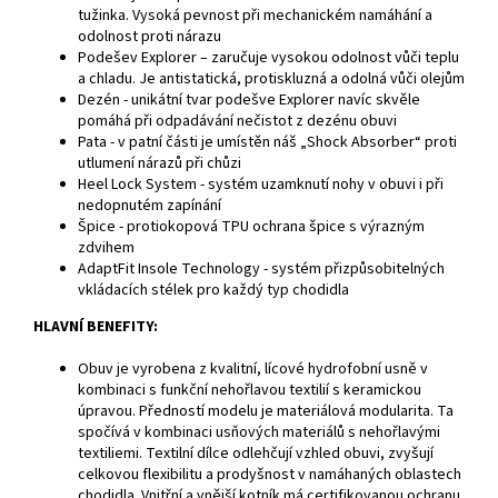
tužinka. Vysoká pevnost při mechanickém namáhání a
odolnost proti nárazu
Podešev Explorer – zaručuje vysokou odolnost vůči teplu
a chladu. Je antistatická, protiskluzná a odolná vůči olejům
Dezén - unikátní tvar podešve Explorer navíc skvěle
pomáhá při odpadávání nečistot z dezénu obuvi
Pata - v patní části je umístěn náš „Shock Absorber“ proti
utlumení nárazů při chůzi
Heel Lock System - systém uzamknutí nohy v obuvi i při
nedopnutém zapínání
Špice - protiokopová TPU ochrana špice s výrazným
zdvihem
AdaptFit Insole Technology - systém přizpůsobitelných
vkládacích stélek pro každý typ chodidla
HLAVNÍ BENEFITY:
Obuv je vyrobena z kvalitní, lícové hydrofobní usně v
kombinaci s funkční nehořlavou textilií s keramickou
úpravou. Předností modelu je materiálová modularita. Ta
spočívá v kombinaci usňových materiálů s nehořlavými
textiliemi. Textilní dílce odlehčují vzhled obuvi, zvyšují
celkovou flexibilitu a prodyšnost v namáhaných oblastech
chodidla. Vnitřní a vnější kotník má certifikovanou ochranu.