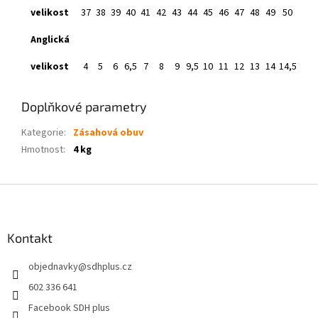
velikost
37
38
39
40
41
42
43
44
45
46
47
48
49
50
A
nglická
velikost
4
5
6
6,5
7
8
9
9,5
10
11
12
13
14
14,5
Doplňkové parametry
Kategorie
:
Zásahová obuv
Hmotnost
:
4 kg
Z
á
p
a
Kontakt
t
objednavky
@
sdhplus.cz
í
602 336 641
Facebook SDH plus