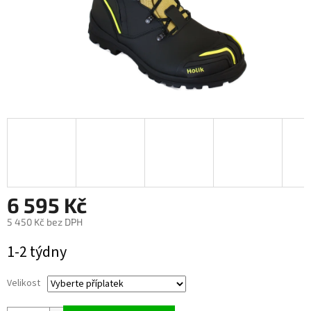
6 595 Kč
5 450 Kč
bez DPH
Měrná
1-2 týdny
cena:
Velikost