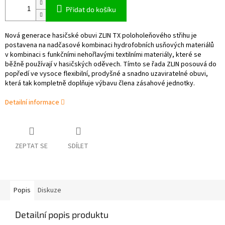
Přidat do košíku
Nová generace hasičské obuvi ZLIN TX poloholeňového střihu je
postavena na nadčasové kombinaci hydrofobních usňových materiálů
v kombinaci s funkčními nehořlavými textilními materiály, které se
běžně používají v hasičských oděvech. Tímto se řada ZLIN posouvá do
popředí ve vysoce flexibilní, prodyšné a snadno uzaviratelné obuvi,
která tak kompletně doplňuje výbavu člena zásahové jednotky.
Detailní informace
ZEPTAT SE
SDÍLET
Popis
Diskuze
Detailní popis produktu