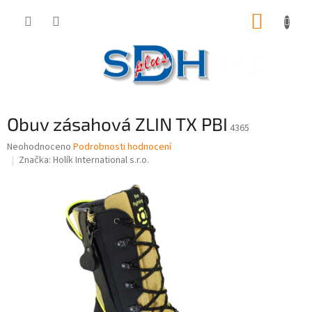
Přejít
NÁKUP
na
obsah
KOŠÍK
Obuv zásahová ZLIN TX PBI
4365
Průměrné
Neohodnoceno
Podrobnosti hodnocení
hodnocení
Značka:
Holík International s.r.o.
produktu
je
0,0
z
5
hvězdiček.