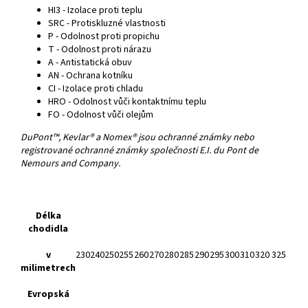
HI3 - Izolace proti teplu
SRC - Protiskluzné vlastnosti
P - Odolnost proti propichu
T - Odolnost proti nárazu
A - Antistatická obuv
AN - Ochrana kotníku
CI - Izolace proti chladu
HRO - Odolnost vůči kontaktnímu teplu
FO - Odolnost vůči olejům
DuPont™, Kevlar® a Nomex® jsou ochranné známky nebo
registrované ochranné známky společnosti E.I. du Pont de
Nemours and Company.
D
élka
chodidla
v
230
240
250
255
260
270
280
285
290
295
300
310
320
325
milimetrech
E
vropská