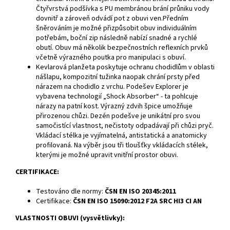
Čtyřvrstvá podšívka s PU membránou brání průniku vody
dovnitř a zároveň odvádí pot z obuvi ven.Předním
šněrováním je možné přizpůsobit obuv individuálním
potřebám, boční zip následně nabízí snadné a rychlé
obutí. Obuv má několik bezpečnostních reflexních prvků
včetně výrazného poutka pro manipulaci s obuví.
Kevlarová planžeta poskytuje ochranu chodidlům v oblasti
nášlapu, kompozitní tužinka naopak chrání prsty před
nárazem na chodidlo z vrchu. Podešev Explorer je
vybavena technologií „Shock Absorber“ - ta pohlcuje
nárazy na patní kost. Výrazný zdvih špice umožňuje
přirozenou chůzi. Dezén podešve je unikátní pro svou
samočistící vlastnost, nečistoty odpadávají při chůzi pryč.
Vkládací stélka je vyjímatelná, antistatická a anatomicky
profilovaná. Na výběr jsou tři tloušťky vkládacích stélek,
kterými je možné upravit vnitřní prostor obuvi.
CERTIFIKACE:
Testováno dle normy:
ČSN EN ISO 20345:2011
Certifikace:
ČSN EN ISO 15090:2012 F2A SRC HI3 CI AN
VLASTNOSTI OBUVI (vysvětlivky):