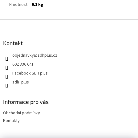
Hmotnost
:
0.1 kg
Z
á
p
a
Kontakt
t
objednavky
@
sdhplus.cz
í
602 336 641
Facebook SDH plus
sdh_plus
Informace pro vás
Obchodní podmínky
Kontakty