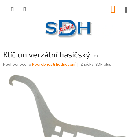
Přejít
NÁKUP
na
obsah
KOŠÍK
Klíč univerzální hasičský
1495
Průměrné
Neohodnoceno
Podrobnosti hodnocení
Značka:
SDH plus
hodnocení
produktu
je
0,0
z
5
hvězdiček.