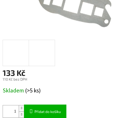
133 Kč
110 Kč bez DPH
Měrná
Skladem
(>5 ks)
cena:
Přidat do košíku