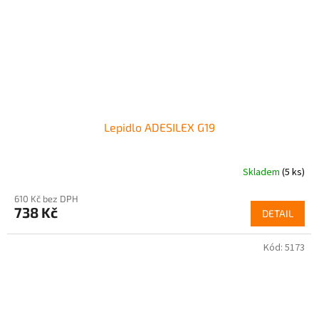
Lepidlo ADESILEX G19
Skladem
(5 ks)
610 Kč bez DPH
738 Kč
DETAIL
Kód:
5173