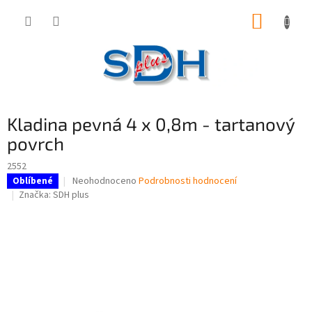
Přejít
NÁKUP
na
obsah
KOŠÍK
Kladina pevná 4 x 0,8m - tartanový
povrch
2552
Průměrné
Neohodnoceno
Podrobnosti hodnocení
Oblíbené
hodnocení
Značka:
SDH plus
produktu
je
0,0
z
5
hvězdiček.