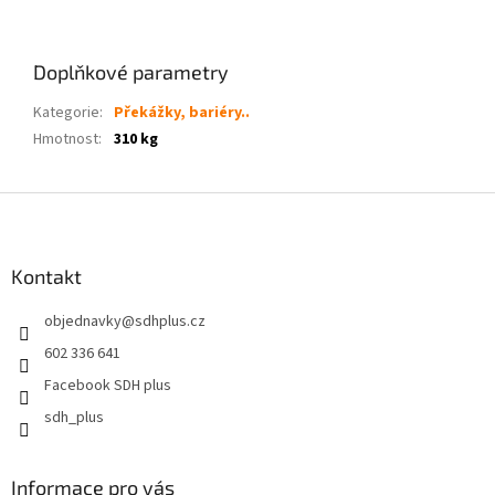
Doplňkové parametry
Kategorie
:
Překážky, bariéry..
Hmotnost
:
310 kg
Z
á
p
a
Kontakt
t
objednavky
@
sdhplus.cz
í
602 336 641
Facebook SDH plus
sdh_plus
Informace pro vás