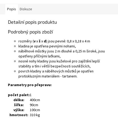
Popis
Diskuze
Detailní popis produktu
Podrobný popis zboží
rozměry (
v
x
š
x
d
) jsou pevné: 0,8 x 0,18 x 4 m
kladina je opatřena pevnými nohami,
náběhové můstky jsou 2 m dlouhé a 0,25 m široké, jsou
opatřeny příčnými laťkami,
nosné nohy kladiny jsou kuželové pro zajištění lepší
stability a tím i větší bezpečnosti soutěžících,
povrch kladiny a náběhových můstků je opatřen
protiskluzným materiálem - tartanem.
Parametry pro přepravu:
počet palet:
1
délka:
400cm
šířka:
90cm
výška:
100cm
hmotnost:
310 kg