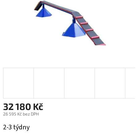
32 180 Kč
26 595 Kč bez DPH
Měrná
2-3 týdny
cena: