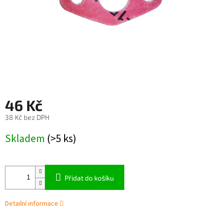
46 Kč
38 Kč bez DPH
Měrná
Skladem
(>5 ks)
cena:
Přidat do košíku
Detailní informace