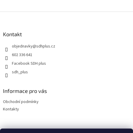
Z
á
p
a
Kontakt
t
objednavky
@
sdhplus.cz
í
602 336 641
Facebook SDH plus
sdh_plus
Informace pro vás
Obchodní podmínky
Kontakty