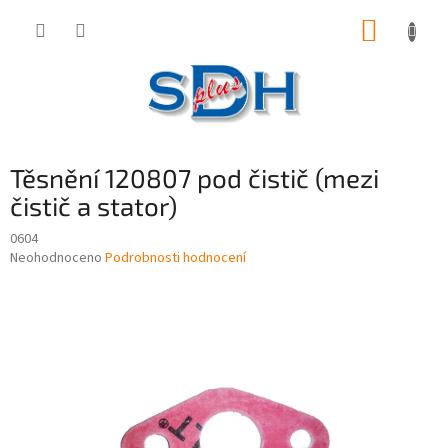
Přejít
NÁKUP
na
obsah
KOŠÍK
Těsnění 120807 pod čistič (mezi
čistič a stator)
0604
Průměrné
Neohodnoceno
Podrobnosti hodnocení
hodnocení
produktu
je
0,0
z
5
hvězdiček.