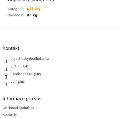
Kategorie
:
Nášivky
Hmotnost
:
0.1 kg
Z
á
p
a
Kontakt
t
objednavky
@
sdhplus.cz
í
602 336 641
Facebook SDH plus
sdh_plus
Informace pro vás
Obchodní podmínky
Kontakty