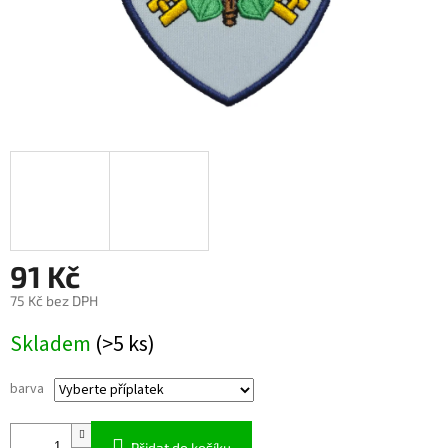
91 Kč
75 Kč
bez DPH
Měrná
Skladem
(>5 ks)
cena:
barva
Přidat do košíku