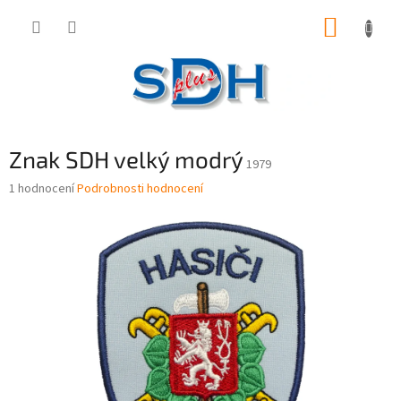
Přejít
NÁKUP
na
obsah
KOŠÍK
Znak SDH velký modrý
1979
Průměrné
1 hodnocení
Podrobnosti hodnocení
hodnocení
produktu
je
1,0
z
5
hvězdiček.