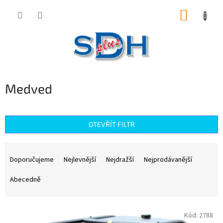
Přejít
NÁKUP
na
obsah
KOŠÍK
Medved
OTEVŘÍT FILTR
Ř
a
Doporučujeme
Nejlevnější
Nejdražší
Nejprodávanější
z
e
Abecedně
n
í
V
p
Kód:
2788
ý