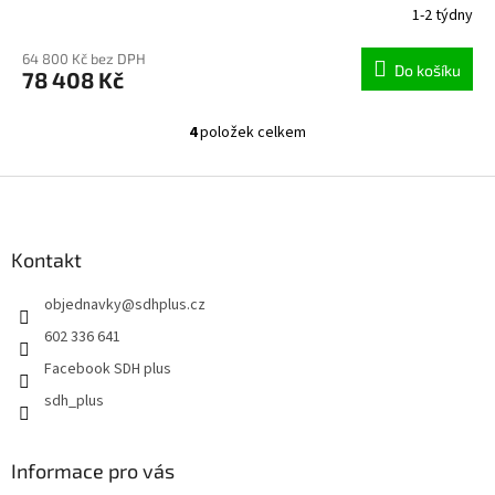
1-2 týdny
64 800 Kč bez DPH
Do košíku
78 408 Kč
4
položek celkem
O
v
l
Z
á
á
d
p
a
a
Kontakt
c
t
í
objednavky
@
sdhplus.cz
í
p
r
602 336 641
v
Facebook SDH plus
k
y
sdh_plus
v
ý
p
Informace pro vás
i