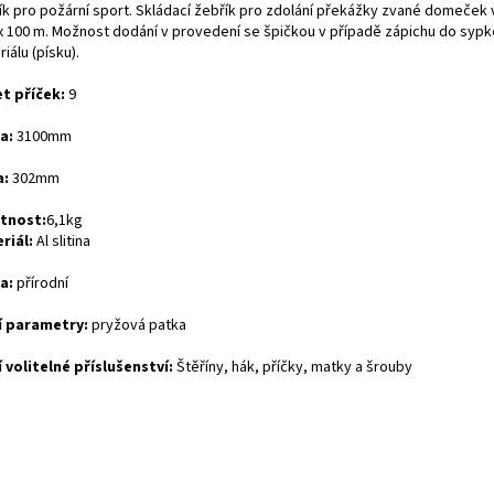
ík pro požární sport. Skládací žebřík pro zdolání překážky zvané domeček 
 x 100 m. Možnost dodání v provedení se špičkou v případě zápichu do syp
iálu (písku).
t příček:
9
a:
3100mm
a:
302mm
tnost:
6,1kg
riál:
Al slitina
a:
přírodní
í parametry:
pryžová patka
í volitelné příslušenství:
Štěříny, hák, příčky, matky a šrouby