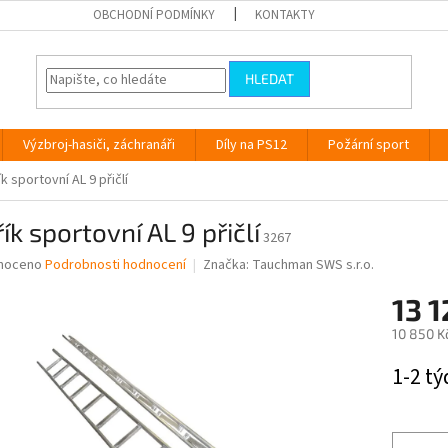
OBCHODNÍ PODMÍNKY
KONTAKTY
HLEDAT
Výzbroj-hasiči, záchranáři
Díly na PS12
Požární sport
k sportovní AL 9 přičlí
ík sportovní AL 9 přičlí
3267
né
noceno
Podrobnosti hodnocení
Značka:
Tauchman SWS s.r.o.
ní
13 1
u
10 850 K
Měrná
1-2 t
cena:
ek.