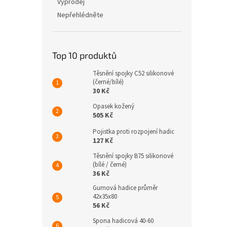
Výprodej
Nepřehlédněte
Top 10 produktů
Těsnění spojky C52 silikonové
(černé/bílé)
30 Kč
Opasek kožený
505 Kč
Pojistka proti rozpojení hadic
127 Kč
Těsnění spojky B75 silikonové
(bílé / černé)
36 Kč
Gumová hadice průměr
42x35x80
56 Kč
Spona hadicová 40-60