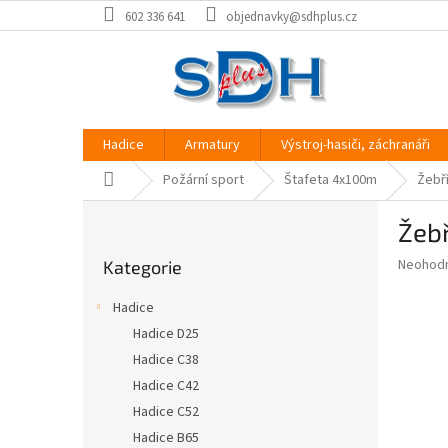
Přejít
602 336 641
objednavky@sdhplus.cz
na
obsah
Hadice
Armatury
Výstroj-hasiči, záchranáři
Domů
Požární sport
Štafeta 4x100m
Žebří
P
Žebř
o
Přeskočit
s
Průměr
Neohod
Kategorie
kategorie
t
hodnoce
r
produkt
Hadice
a
je
Hadice D25
0,0
n
z
Hadice C38
n
5
í
Hadice C42
hvězdič
p
Hadice C52
a
Hadice B65