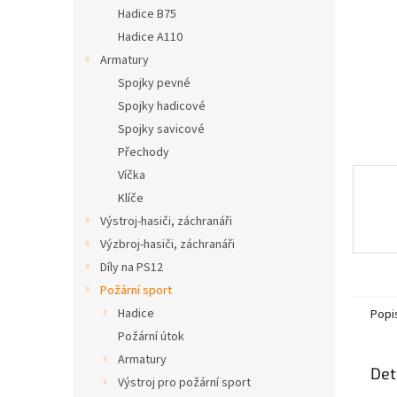
n
Hadice B75
e
Hadice A110
l
Armatury
Spojky pevné
Spojky hadicové
Spojky savicové
Přechody
Víčka
Klíče
Výstroj-hasiči, záchranáři
Výzbroj-hasiči, záchranáři
Díly na PS12
Požární sport
Hadice
Popi
Požární útok
Armatury
Det
Výstroj pro požární sport