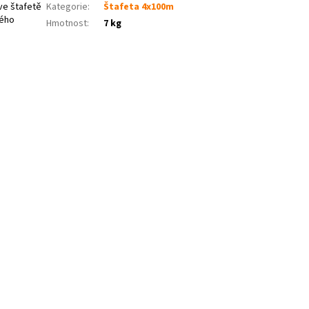
ve štafetě
Kategorie
:
Štafeta 4x100m
kého
Hmotnost
:
7 kg