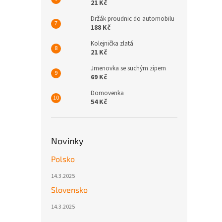
21 Kč
Držák proudnic do automobilu
188 Kč
Kolejnička zlatá
21 Kč
Jmenovka se suchým zipem
69 Kč
Domovenka
54 Kč
Novinky
Polsko
14.3.2025
Slovensko
14.3.2025