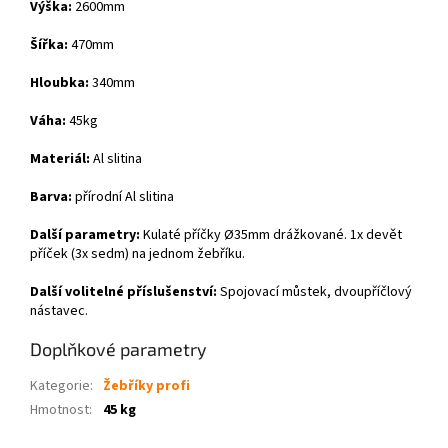
Výška:
2600mm
Šířka:
470mm
Hloubka:
340mm
Váha:
45kg
Materiál:
Al slitina
Barva:
přírodní Al slitina
Další parametry:
Kulaté příčky Ø35mm drážkované. 1x devět
příček (3x sedm) na jednom žebříku.
Další volitelné příslušenství:
Spojovací můstek, dvoupříčlový
nástavec.
Doplňkové parametry
Kategorie
:
Žebříky profi
Hmotnost
:
45 kg