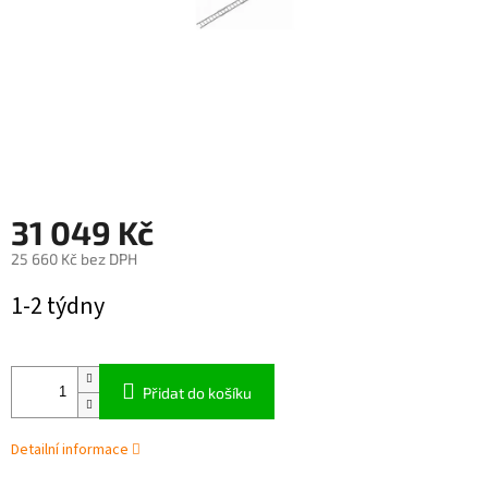
31 049 Kč
25 660 Kč bez DPH
Měrná
1-2 týdny
cena:
Přidat do košíku
Detailní informace