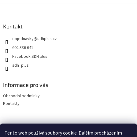
Z
á
p
a
Kontakt
t
objednavky
@
sdhplus.cz
í
602 336 641
Facebook SDH plus
sdh_plus
Informace pro vás
Obchodní podmínky
Kontakty
Tento web používá soubory cookie. Dalším procházením