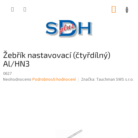
Přejít
NÁKUP
na
obsah
KOŠÍK
Žebřík nastavovací (čtyřdílný)
Al/HN3
0627
Průměrné
Neohodnoceno
Podrobnosti hodnocení
Značka:
Tauchman SWS s.r.o.
hodnocení
produktu
je
0,0
z
5
hvězdiček.