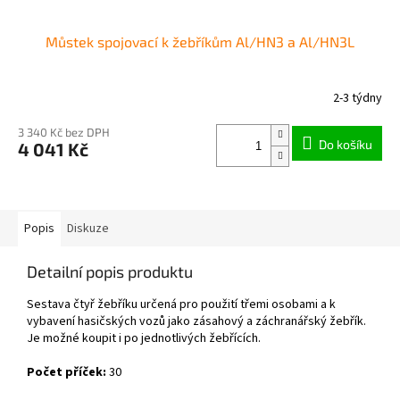
Můstek spojovací k žebříkům Al/HN3 a Al/HN3L
2-3 týdny
3 340 Kč bez DPH
Do košíku
4 041 Kč
Popis
Diskuze
Detailní popis produktu
Sestava čtyř žebříku určená pro použití třemi osobami a k
vybavení hasičských vozů jako zásahový a záchranářský žebřík.
Je možné koupit i po jednotlivých žebřících.
Počet příček:
30