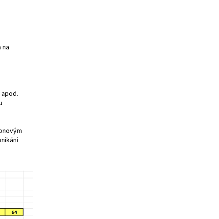
a na
 apod.
u
konovým
nikání