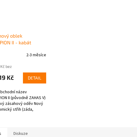
hový oblek
ION II - kabát
2-3 měsíce
 Kč bez
19 Kč
DETAIL
obchodní název
ON II (původně ZAHAS V)
tvý zásahový oděv Nový
mický střih (záda,
, kolena) Navíc reflexní
.
s
Diskuze