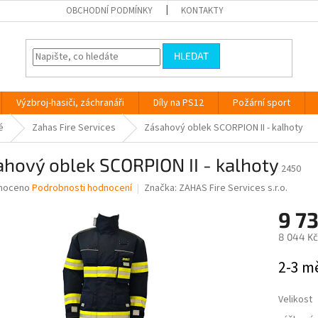
OBCHODNÍ PODMÍNKY
KONTAKTY
HLEDAT
Výzbroj-hasiči, záchranáři
Díly na PS12
Požární sport
é
Zahas Fire Services
Zásahový oblek SCORPION II - kalhoty
hový oblek SCORPION II - kalhoty
2450
né
noceno
Podrobnosti hodnocení
Značka:
ZAHAS Fire Services s.r.o.
ní
9 73
u
8 044 Kč
Měrná
2-3 m
cena:
ek.
Velikost