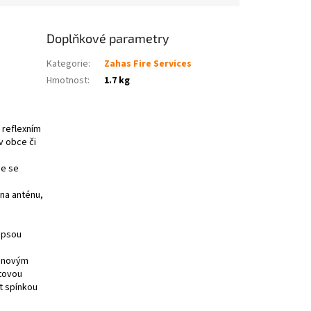
Doplňkové parametry
Kategorie
:
Zahas Fire Services
Hmotnost
:
1.7 kg
 reflexním
v obce či
ce se
 na anténu,
apsou
konovým
etovou
t spínkou