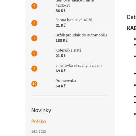
Gumová hadice průměr
42x35x80
56 Kč
Det
Spona hadicová 40-60
21 Kč
KA
Držák proudnic do automobilu
188 Kč
Kolejnička zlatá
21 Kč
Jmenovka se suchým zipem
69 Kč
Domovenka
54 Kč
Novinky
Polsko
14.3.2025