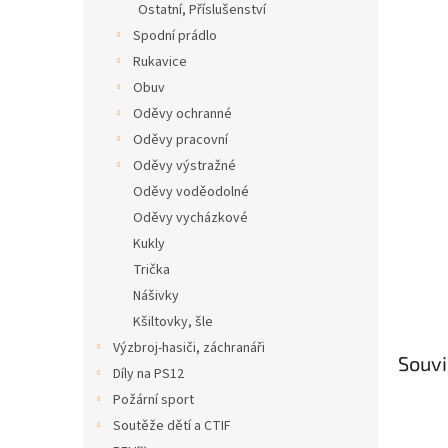
Ostatní, Příslušenství
Spodní prádlo
Rukavice
Obuv
Oděvy ochranné
Oděvy pracovní
Oděvy výstražné
Oděvy voděodolné
Oděvy vycházkové
Kukly
Trička
Nášivky
Kšiltovky, šle
Výzbroj-hasiči, záchranáři
Souvi
Díly na PS12
Požární sport
Soutěže dětí a CTIF