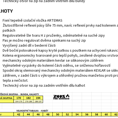
Technický otvor na zip na zadním vnitřním dílu bundy
LHOTY
Fixní tepelně izolační vložka ARTEMAS
Žlutostříbrné reflexní pásy šíře 75 mm, navíc reflexní prvky nad kolenem 
patkách
Regulovatelné šle tvaru H z pruženky, odnímatelné na suché zipy
Pas je možno regulovat dvěma spinkami na suchý zip
Vyvýšený zadní díl v bederní části
Dvě boční polovakové kapsy kryté patkou s poutkem na uchycení rukavic
Kolena ergonomicky tvarované pro lepší pohyb, zesílené dvojitou vrstvo
mechanicky odolným materiálem kevlar se silikonovým zátěrem
Vyjímatelné vycpávky do kolenní části oděvu, se sníženou hořlavostí
Spodní okraj olemovaný mechanicky odolným materiálem KEVLAR se sili
zátěrem, v zadní části s výkrojem a utěsněný pružnou manžetou proti pro
tepla a nečistot.
Technický otvor na zip na zadním vnitřním dílu kalhot