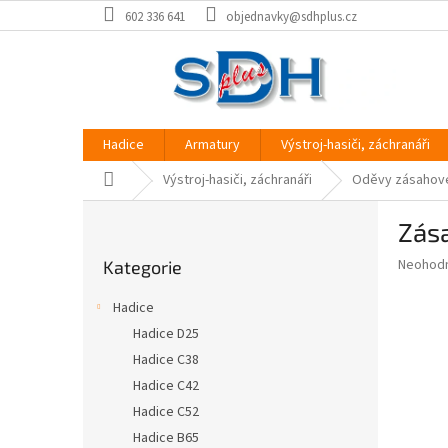
Přejít
602 336 641
objednavky@sdhplus.cz
na
obsah
Hadice
Armatury
Výstroj-hasiči, záchranáři
Domů
Výstroj-hasiči, záchranáři
Oděvy zásahov
P
Zása
o
Přeskočit
s
Průměr
Neohod
Kategorie
kategorie
t
hodnoce
r
produkt
Hadice
a
je
Hadice D25
0,0
n
z
Hadice C38
n
5
í
Hadice C42
hvězdič
p
Hadice C52
a
Hadice B65