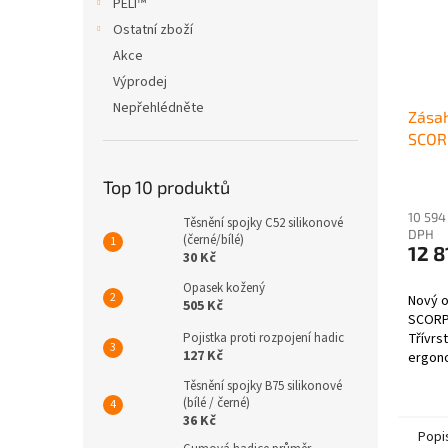
PELI™
Ostatní zboží
Akce
Výprodej
Nepřehlédněte
Zása
SCORP
Top 10 produktů
10 594
Těsnění spojky C52 silikonové
DPH
(černé/bílé)
12 8
30 Kč
Opasek kožený
Nový 
505 Kč
SCORPI
Pojistka proti rozpojení hadic
Třívrs
127 Kč
ergono
rukávy
Těsnění spojky B75 silikonové
prvky..
(bílé / černé)
36 Kč
Popi