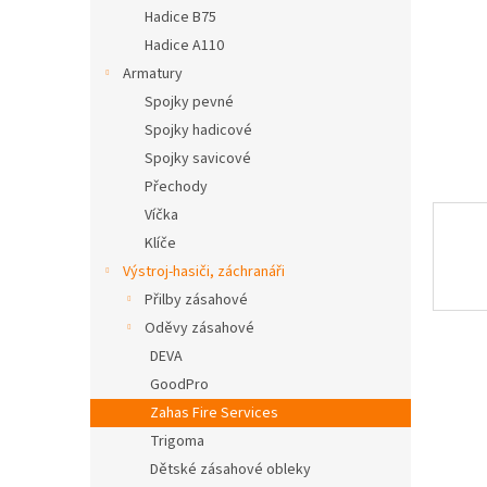
n
Hadice B75
e
Hadice A110
l
Armatury
Spojky pevné
Spojky hadicové
Spojky savicové
Přechody
Víčka
Klíče
Výstroj-hasiči, záchranáři
Přilby zásahové
Oděvy zásahové
DEVA
GoodPro
Zahas Fire Services
Trigoma
Dětské zásahové obleky