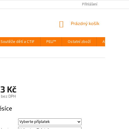
Přihlášení
NÁKUPNÍ
Prázdný košík
KOŠÍK
Soutěže dětí a CTIF
PELI™
Ostatní zboží
Akce
Výp
3 Kč
bez DPH
ěsíce