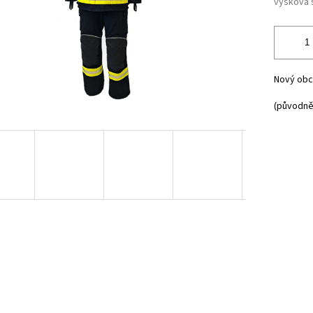
výšková 
Nový obc
(původně