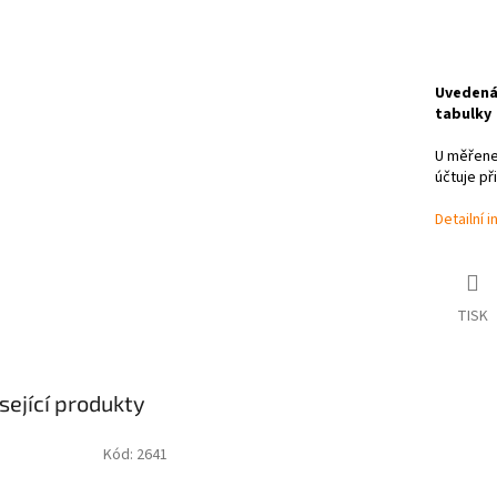
Uvedená 
tabulky
U měřenek
účtuje př
Detailní 
TISK
sející produkty
Kód:
2641