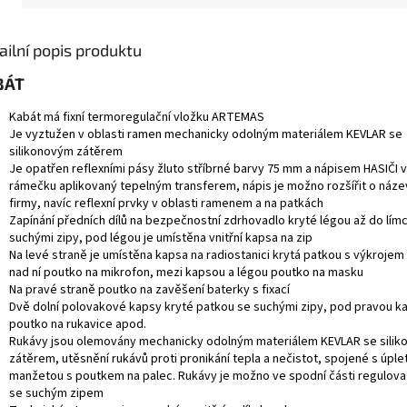
ailní popis produktu
BÁT
Kabát má fixní termoregulační vložku ARTEMAS
Je vyztužen v oblasti ramen mechanicky odolným materiálem KEVLAR se
silikonovým zátěrem
Je opatřen reflexními pásy žluto stříbrné barvy 75 mm a nápisem HASIČI v
rámečku aplikovaný tepelným transferem, nápis je možno rozšířit o náze
firmy, navíc reflexní prvky v oblasti ramenem a na patkách
Zapínání předních dílů na bezpečnostní zdrhovadlo kryté légou až do lím
suchými zipy, pod légou je umístěna vnitřní kapsa na zip
Na levé straně je umístěna kapsa na radiostanici krytá patkou s výkrojem
nad ní poutko na mikrofon, mezi kapsou a légou poutko na masku
Na pravé straně poutko na zavěšení baterky s fixací
Dvě dolní polovakové kapsy kryté patkou se suchými zipy, pod pravou k
poutko na rukavice apod.
Rukávy jsou olemovány mechanicky odolným materiálem KEVLAR se sili
zátěrem, utěsnění rukávů proti pronikání tepla a nečistot, spojené s úpl
manžetou s poutkem na palec. Rukávy je možno ve spodní části regulova
se suchým zipem