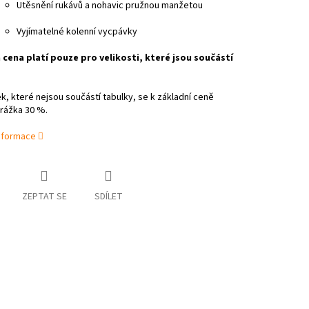
Utěsnění rukávů a nohavic pružnou manžetou
Vyjímatelné kolenní vycpávky
cena platí pouze pro velikosti, které jsou součástí
, které nejsou součástí tabulky, se k základní ceně
irážka 30 %.
informace
ZEPTAT SE
SDÍLET