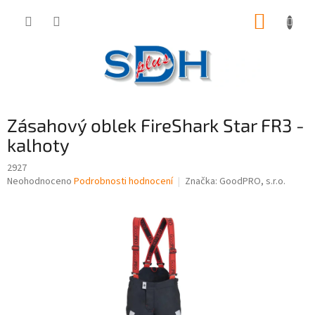
Přejít
NÁKUP
na
obsah
KOŠÍK
Zásahový oblek FireShark Star FR3 -
kalhoty
2927
Průměrné
Neohodnoceno
Podrobnosti hodnocení
Značka:
GoodPRO, s.r.o.
hodnocení
produktu
je
0,0
z
5
hvězdiček.