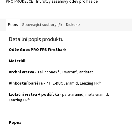
PRO PRODEJCE třívrstvý zásahový oděv pro hasiče
Popis
Související soubory (5)
Diskuze
Detailní popis produktu
Oděv GoodPRO FR3 FireShark
Materiál:
Vrchní vrstva
- Teijinconex®, Twaron®, antistat
Vlhkostní bariéra
- PTFE-DUO, aramid, Lenzing FR®
Izolační vrstva + podšívka
- para-aramid, meta-aramid,
Lenzing FR®
Popis: