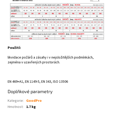
Použití:
likvidace požárů a zásahy i v nejsložitějších podmínkách,
zejména v uzavřených prostorách.
EN 469+A1, EN 1149-5, EN 343, ISO 13506
Doplňkové parametry
Kategorie
:
GoodPro
Hmotnost
:
1.7 kg