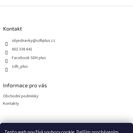
Z
á
p
a
Kontakt
t
objednavky
@
sdhplus.cz
í
602 336 641
Facebook SDH plus
sdh_plus
Informace pro vás
Obchodní podmínky
Kontakty
Tento web používá soubory cookie. Dalším procházením