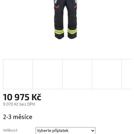
10 975 Kč
9 070 Kč
bez DPH
Měrná
2-3 měsíce
cena:
Velikost