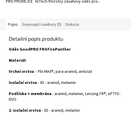
PRO PRODEJCE HiTech třívrstvý zásahový oděv pro...
Popis
Související soubory (5)
Diskuze
Detailní popis produktu
Oděv GoodPRO FR4 FirePanther
Materiál:
Vrchní vrstva
- Pbi MAX®, para-aramid, antistat
Izolační vrstva
- 3D - aramid, melamin
Podšívka + membrána
- aramid, melamin, Lenzing FR®, ePTFE-
DUO
2. izolační vrstva
- 3D - aramid, melamin