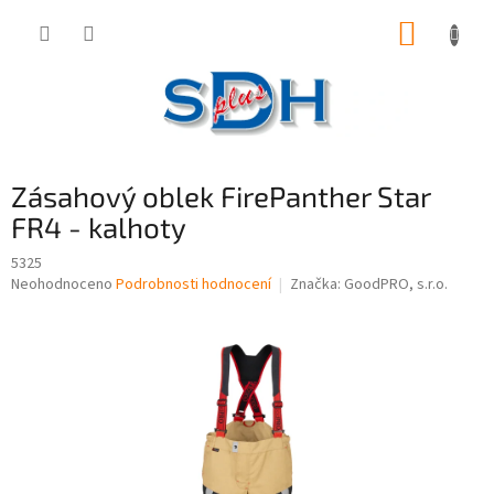
Přejít
NÁKUP
na
obsah
KOŠÍK
Zásahový oblek FirePanther Star
FR4 - kalhoty
5325
Průměrné
Neohodnoceno
Podrobnosti hodnocení
Značka:
GoodPRO, s.r.o.
hodnocení
produktu
je
0,0
z
5
hvězdiček.