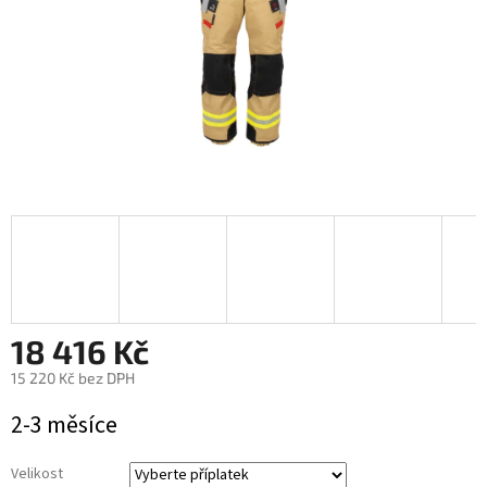
18 416 Kč
15 220 Kč
bez DPH
Měrná
2-3 měsíce
cena:
Velikost