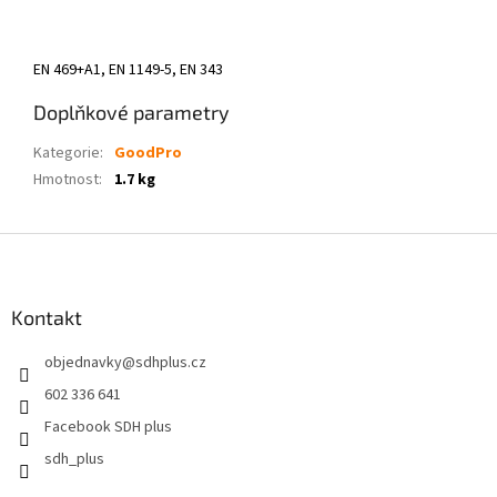
EN 469+A1, EN 1149-5, EN 343
Doplňkové parametry
Kategorie
:
GoodPro
Hmotnost
:
1.7 kg
Z
á
p
a
Kontakt
t
objednavky
@
sdhplus.cz
í
602 336 641
Facebook SDH plus
sdh_plus