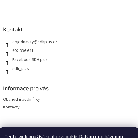
Z
á
p
a
Kontakt
t
objednavky
@
sdhplus.cz
í
602 336 641
Facebook SDH plus
sdh_plus
Informace pro vás
Obchodní podmínky
Kontakty
Tento web používá soubory cookie. Dalším procházením