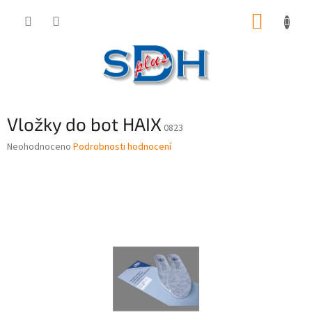
Přejít
NÁKUP
na
obsah
KOŠÍK
Vložky do bot HAIX
0823
Průměrné
Neohodnoceno
Podrobnosti hodnocení
hodnocení
produktu
je
0,0
z
5
hvězdiček.