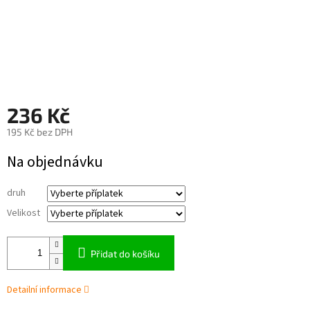
236 Kč
195 Kč
bez DPH
Měrná
Na objednávku
cena:
druh
Velikost
Přidat do košíku
Detailní informace