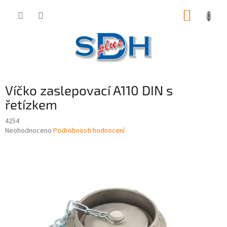
Přejít
NÁKUP
na
obsah
KOŠÍK
Víčko zaslepovací A110 DIN s
řetízkem
4254
Průměrné
Neohodnoceno
Podrobnosti hodnocení
hodnocení
produktu
je
0,0
z
5
hvězdiček.