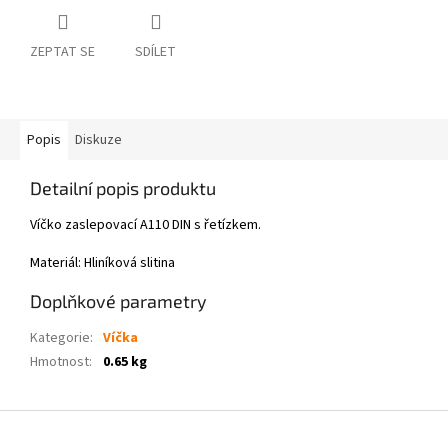
ZEPTAT SE
SDÍLET
Popis
Diskuze
Detailní popis produktu
Víčko zaslepovací A110 DIN s řetízkem.
Materiál: Hliníková slitina
Doplňkové parametry
Kategorie
:
Víčka
Hmotnost
:
0.65 kg
Z
á