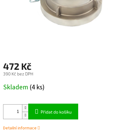
472 Kč
390 Kč bez DPH
Měrná
Skladem
(4 ks)
cena:
Přidat do košíku
Detailní informace