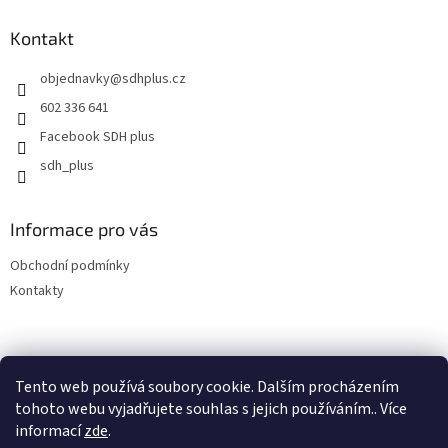
p
a
Kontakt
t
objednavky
@
sdhplus.cz
í
602 336 641
Facebook SDH plus
sdh_plus
Informace pro vás
Obchodní podmínky
Kontakty
Tento web používá soubory cookie. Dalším procházením
tohoto webu vyjadřujete souhlas s jejich používáním.. Více
informací
zde
.