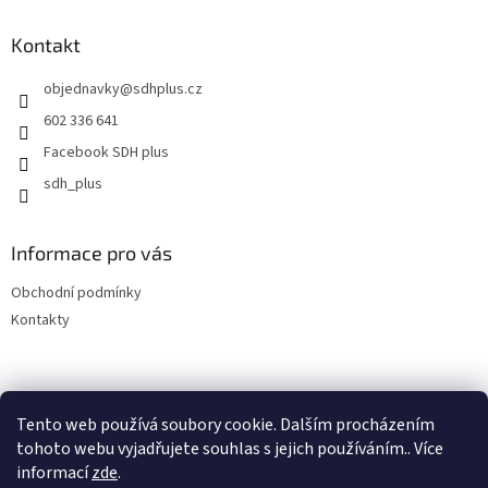
p
a
Kontakt
t
objednavky
@
sdhplus.cz
í
602 336 641
Facebook SDH plus
sdh_plus
Informace pro vás
Obchodní podmínky
Kontakty
Tento web používá soubory cookie. Dalším procházením
tohoto webu vyjadřujete souhlas s jejich používáním.. Více
informací
zde
.