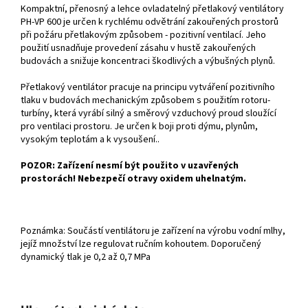
Kompaktní, přenosný a lehce ovladatelný přetlakový ventilátory
PH-VP 600 je určen k rychlému odvětrání zakouřených prostorů
při požáru přetlakovým způsobem - pozitivní ventilací. Jeho
použití usnadňuje provedení zásahu v hustě zakouřených
budovách a snižuje koncentraci škodlivých a výbušných plynů.
Přetlakový ventilátor pracuje na principu vytváření pozitivního
tlaku v budovách mechanickým způsobem s použitím rotoru-
turbíny, která vyrábí silný a směrový vzduchový proud sloužící
pro ventilaci prostoru. Je určen k boji proti dýmu, plynům,
vysokým teplotám a k vysoušení..
POZOR: Zařízení nesmí být použito v uzavřených
prostorách! Nebezpečí otravy oxidem uhelnatým.
Poznámka: Součástí ventilátoru je zařízení na výrobu vodní mlhy,
jejíž množství lze regulovat ručním kohoutem. Doporučený
dynamický tlak je 0,2 až 0,7 MPa