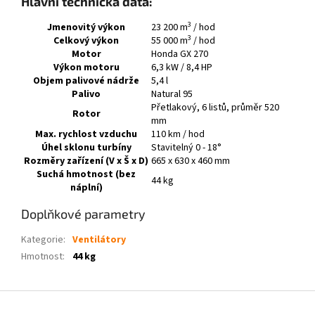
Hlavní technická data:
3
Jmenovitý výkon
23 200 m
/ hod
3
Celkový výkon
55 000 m
/ hod
Motor
Honda GX 270
Výkon motoru
6,3 kW / 8,4 HP
Objem palivové nádrže
5,4 l
Palivo
Natural 95
Přetlakový, 6 listů, průměr 520
Rotor
mm
Max. rychlost vzduchu
110 km / hod
Úhel sklonu turbíny
Stavitelný 0 - 18°
Rozměry zařízení (V x Š x D)
665 x 630 x 460 mm
Suchá hmotnost (bez
44 kg
náplní)
Doplňkové parametry
Kategorie
:
Ventilátory
Hmotnost
:
44 kg
Z
á