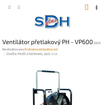
Přejít
NÁKUP
na
obsah
KOŠÍK
Ventilátor přetlakový PH - VP600
3634
Průměrné
Neohodnoceno
Podrobnosti hodnocení
hodnocení
Značka:
Pavliš a Hartmann, spol. s r.o.
produktu
je
0,0
z
5
hvězdiček.