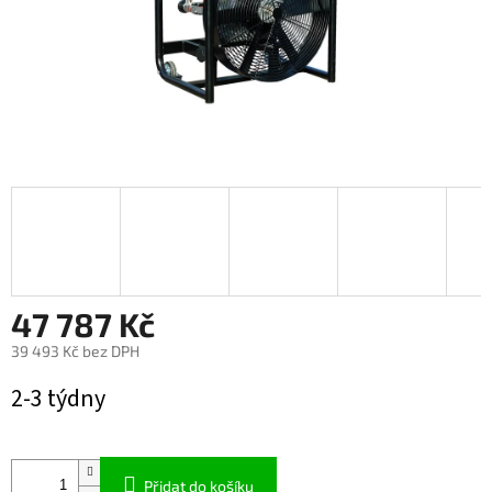
47 787 Kč
39 493 Kč bez DPH
Měrná
2-3 týdny
cena:
Přidat do košíku