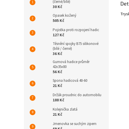
(černé/bílé)
Det
30 Kč
Trys
Opasek kožený
505 Kč
Pojistka proti rozpojení hadic
127 Kč
Těsnění spojky B75 silikonové
(bílé / černé)
36 Kč
Gumová hadice průměr
42x35x80
56 Kč
Spona hadicová 40-60
21 Kč
Držák proudnic do automobilu
188 Kč
Kolejnička zlatá
21 Kč
Jmenovka se suchým zipem