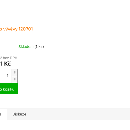
o vývěvy 120701
Skladem
(1 ks)
Kč bez DPH
1 Kč
o košíku
s
Diskuze