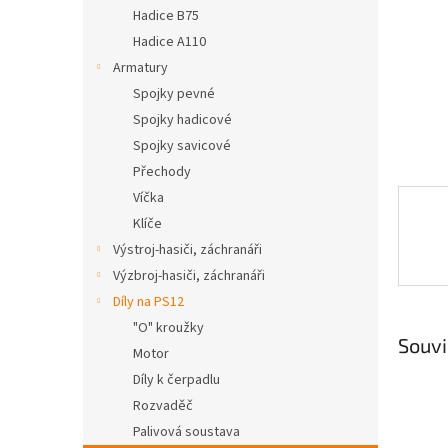
n
Hadice B75
e
Hadice A110
l
Armatury
Spojky pevné
Spojky hadicové
Spojky savicové
Přechody
Víčka
Klíče
Výstroj-hasiči, záchranáři
Výzbroj-hasiči, záchranáři
Díly na PS12
"O" kroužky
Souvi
Motor
Díly k čerpadlu
Rozvaděč
Palivová soustava