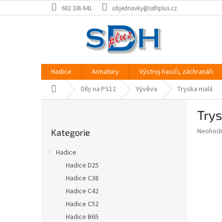
Přejít
602 336 641
objednavky@sdhplus.cz
na
obsah
Hadice
Armatury
Výstroj-hasiči, záchranáři
Domů
Díly na PS12
Vývěva
Tryska malá
P
Try
o
Přeskočit
s
Průměr
Neohod
Kategorie
kategorie
t
hodnoce
r
produkt
Hadice
a
je
Hadice D25
0,0
n
z
Hadice C38
n
5
í
Hadice C42
hvězdič
p
Hadice C52
a
Hadice B65