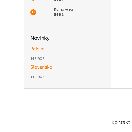
69 Kč
Domovenka
54 Kč
Novinky
Polsko
14.3.2025
Slovensko
14.3.2025
Z
á
p
a
t
Kontakt
í