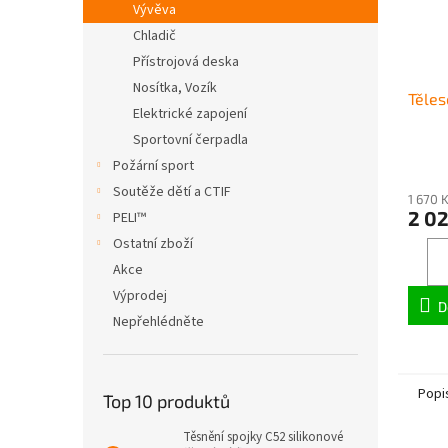
Vývěva
Chladič
Přístrojová deska
Nosítka, Vozík
Těles
Elektrické zapojení
Sportovní čerpadla
Požární sport
Soutěže dětí a CTIF
1 670 
2 02
PELI™
Ostatní zboží
Akce
Výprodej
D
Nepřehlédněte
Popi
Top 10 produktů
Těsnění spojky C52 silikonové