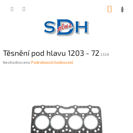
Přejít
NÁKUP
na
obsah
KOŠÍK
Těsnění pod hlavu 1203 - 72
1324
Průměrné
Neohodnoceno
Podrobnosti hodnocení
hodnocení
produktu
je
0,0
z
5
hvězdiček.