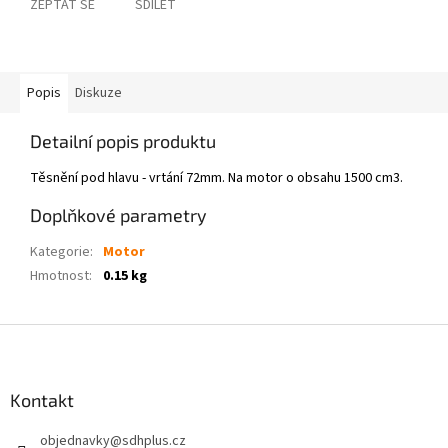
ZEPTAT SE
SDÍLET
Popis
Diskuze
Detailní popis produktu
Těsnění pod hlavu - vrtání 72mm. Na motor o obsahu 1500 cm3.
Doplňkové parametry
Kategorie
:
Motor
Hmotnost
:
0.15 kg
Z
á
p
a
Kontakt
t
objednavky
@
sdhplus.cz
í