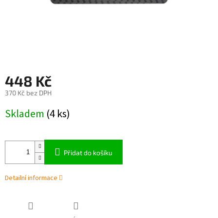
448 Kč
370 Kč bez DPH
Měrná
Skladem
(4 ks)
cena:
Přidat do košíku
Detailní informace