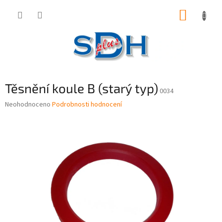
Přejít
NÁKUP
na
obsah
KOŠÍK
Těsnění koule B (starý typ)
0034
Průměrné
Neohodnoceno
Podrobnosti hodnocení
hodnocení
produktu
je
0,0
z
5
hvězdiček.