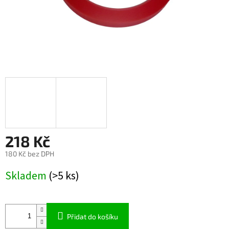
218 Kč
180 Kč bez DPH
Měrná
Skladem
(>5 ks)
cena:
Přidat do košíku