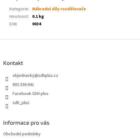
Kategorie
:
Náhradní díly rozdělovače
Hmotnost
:
0.1 kg
EAN
:
0034
Z
á
p
a
Kontakt
t
objednavky
@
sdhplus.cz
í
602 336 641
Facebook SDH plus
sdh_plus
Informace pro vás
Obchodní podmínky