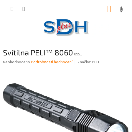
Přejít
NÁKUP
na
obsah
KOŠÍK
Svítilna PELI™ 8060
0951
Průměrné
Neohodnoceno
Podrobnosti hodnocení
Značka:
PELI
hodnocení
produktu
je
0,0
z
5
hvězdiček.