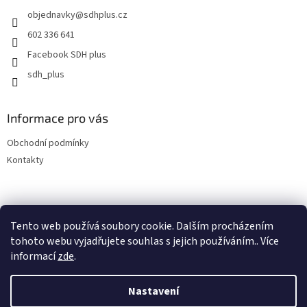
t
objednavky
@
sdhplus.cz
í
602 336 641
Facebook SDH plus
sdh_plus
Informace pro vás
Obchodní podmínky
Kontakty
Tento web používá soubory cookie. Dalším procházením
tohoto webu vyjadřujete souhlas s jejich používáním.. Více
informací
zde
.
Vytvořil Shoptet
Nastavení