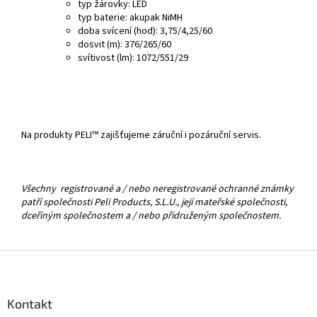
typ žárovky: LED
typ baterie: akupak NiMH
doba svícení (hod): 3,75/4,25/60
dosvit (m): 376/265/60
svítivost (lm): 1072/551/29
Na produkty PELI™ zajišťujeme záruční i pozáruční servis.
Všechny registrované a / nebo neregistrované ochranné známky
patří společnosti Peli Products, S.L.U., její mateřské společnosti,
dceřiným společnostem a / nebo přidruženým společnostem.
Z
á
p
a
Kontakt