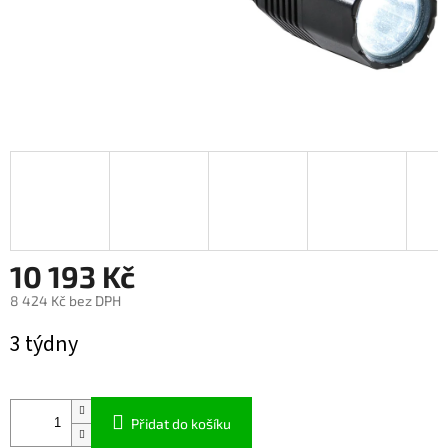
10 193 Kč
8 424 Kč bez DPH
Měrná
3 týdny
cena:
Přidat do košíku