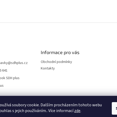
Informace pro vás
Obchodní podmínky
navky
@
sdhplus.cz
Kontakty
6 641
ook SDH plus
lus
oužívá soubory cookie. Dalším procházením tohoto webu
ouhlas s jejich používáním.. Více informací
zde
.