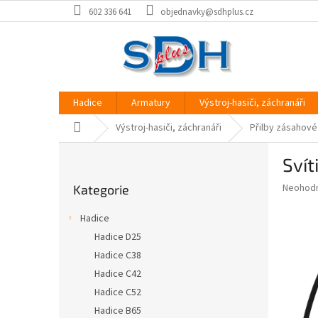
Přejít
602 336 641
objednavky@sdhplus.cz
na
obsah
Hadice
Armatury
Výstroj-hasiči, záchranáři
Domů
Výstroj-hasiči, záchranáři
Přilby zásahové
P
Svít
o
Přeskočit
s
Průměr
Neohod
Kategorie
kategorie
t
hodnoce
r
produkt
Hadice
a
je
Hadice D25
0,0
n
z
Hadice C38
n
5
í
Hadice C42
hvězdič
p
Hadice C52
a
Hadice B65