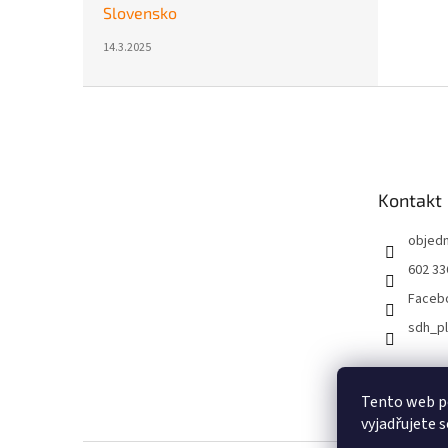
Slovensko
14.3.2025
Z
á
p
a
t
Kontakt
í
objed
602 33
Faceb
sdh_p
Tento web p
vyjadřujete s