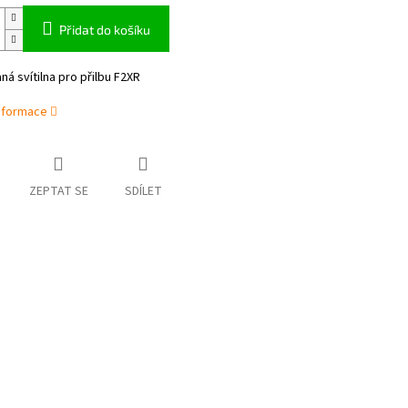
Přidat do košíku
ná svítilna pro přilbu F2XR
informace
ZEPTAT SE
SDÍLET