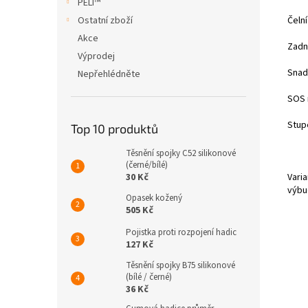
PELI™
Ostatní zboží
Čeln
Akce
Zadní
Výprodej
Snadn
Nepřehlédněte
SOS r
Stupe
Top 10 produktů
Těsnění spojky C52 silikonové
(černé/bílé)
30 Kč
Vari
výbu
Opasek kožený
505 Kč
Pojistka proti rozpojení hadic
127 Kč
Těsnění spojky B75 silikonové
(bílé / černé)
36 Kč