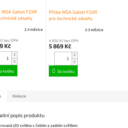
a MSA Gallet F2XR
Přilba MSA Gallet F2XR
echnické zásahy
pro technické zásahy
í brýle)
(vnitřní brýle)
2-3 měsíce
2-3 měsíce
Kč bez DPH
4 850 Kč bez DPH
9 Kč
5 869 Kč
o košíku
Do košíku
s
Diskuze
ailní popis produktu
rovaná LED svítilna s čelním a zadním světlem.