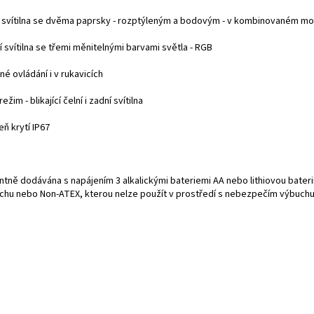
í svítilna se dvěma paprsky - rozptýleným a bodovým - v kombinovaném mod
 svítilna se třemi měnitelnými barvami světla - RGB
é ovládání i v rukavicích
ežim - blikající čelní i zadní svítilna
ň krytí IP67
antně dodávána s napájením 3 alkalickými bateriemi AA nebo lithiovou bater
chu nebo Non-ATEX, kterou nelze použít v prostředí s nebezpečím výbuchu