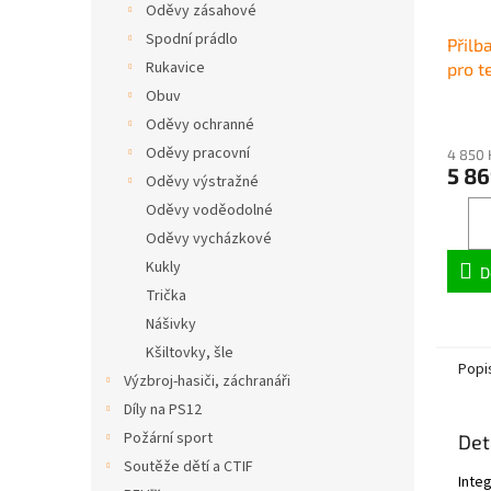
Oděvy zásahové
Spodní prádlo
Přilb
Rukavice
pro t
(vnějš
Obuv
Oděvy ochranné
Oděvy pracovní
4 850 
5 86
Oděvy výstražné
Oděvy voděodolné
Oděvy vycházkové
Kukly
D
Trička
Nášivky
Kšiltovky, šle
Popi
Výzbroj-hasiči, záchranáři
Díly na PS12
Požární sport
Det
Soutěže dětí a CTIF
Integ