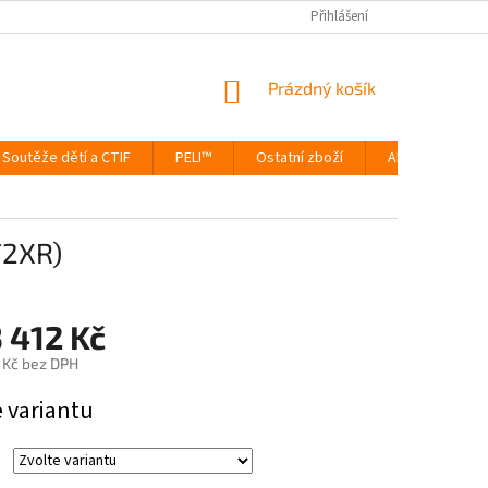
Přihlášení
NÁKUPNÍ
Prázdný košík
KOŠÍK
Soutěže dětí a CTIF
PELI™
Ostatní zboží
Akce
Výp
F2XR)
 412 Kč
 Kč
bez DPH
e variantu