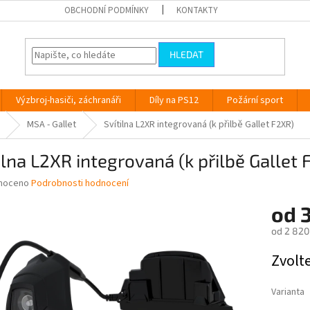
OBCHODNÍ PODMÍNKY
KONTAKTY
HLEDAT
Výzbroj-hasiči, záchranáři
Díly na PS12
Požární sport
MSA - Gallet
Svítilna L2XR integrovaná (k přilbě Gallet F2XR)
ilna L2XR integrovaná (k přilbě Gallet 
né
noceno
Podrobnosti hodnocení
ní
od
3
u
od
2 820
Měrná
Zvolt
cena:
ek.
Varianta