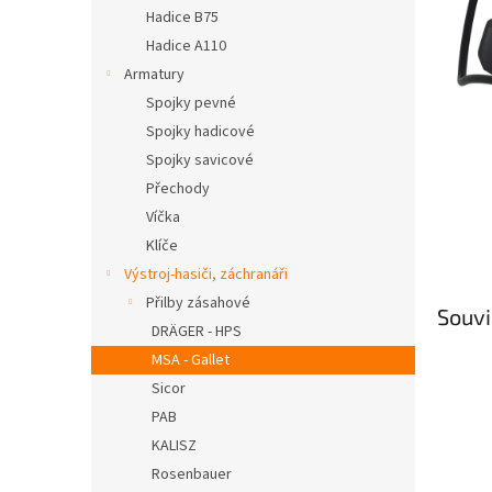
n
Hadice B75
e
Hadice A110
l
Armatury
Spojky pevné
Spojky hadicové
Spojky savicové
Přechody
Víčka
Klíče
Výstroj-hasiči, záchranáři
Přilby zásahové
Souvi
DRÄGER - HPS
MSA - Gallet
Sicor
PAB
KALISZ
Rosenbauer