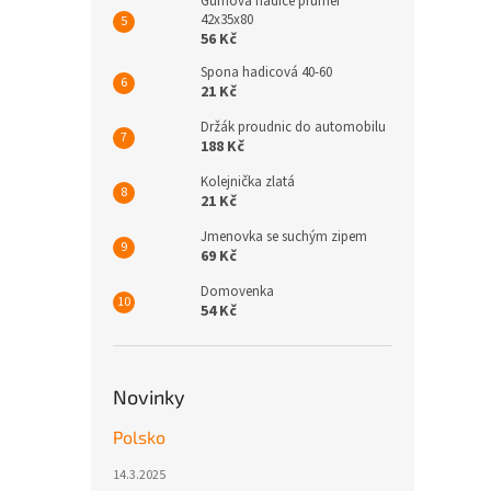
Gumová hadice průměr
42x35x80
56 Kč
Spona hadicová 40-60
21 Kč
Držák proudnic do automobilu
188 Kč
Kolejnička zlatá
21 Kč
Jmenovka se suchým zipem
69 Kč
Domovenka
54 Kč
Novinky
Polsko
14.3.2025